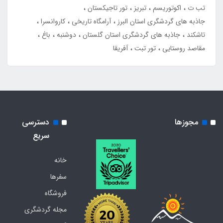
تب ت
اکوتوریسم
تبریز
تور تاجیکستان
جاذبه های گردشگری استان البرز
آرامگاه تاریخی
کاروانسرا
تاشکند
جاذبه های گردشگری استان گلستان
دوشنبه
باغ
مقاصد روستایی
تور تبت
آفریقا
مجوزها
دسترسی
سریع
خانه
سفرها
فروشگاه
مجله گردشگری