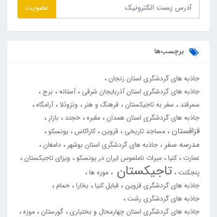
عضویت
برچسب‌ها
جاذبه های گردشگری استان زنجان
جاذبه های گردشگری استان آذربایجان شرقی
آستانه
برج
سمرقند
سفر به تاجیکستان
فرهنگ و هنر
ونزوئلا
آرامگاه
جاذبه های گردشگری استان همدان
مقبره
خجند
بازار
قزاقستان
مساجد تاریخی
قزوین
کاراکاس
یونسکو
مدرسه سفر
جاذبه های گردشگری استان بوشهر
دامغان
عمارت
کنیا
میراث ناملموس ایران در یونسکو
ویزای تاجیکستان
تاجیکستان
پنجکنت
موزه ها
جاذبه های گردشگری قزوین
قبایل کنیا
بخارا
حمام
جاذبه های گردشگری رشت
جاذبه های گردشگری استان چهارمحال و بختیاری
گورستان
موزه