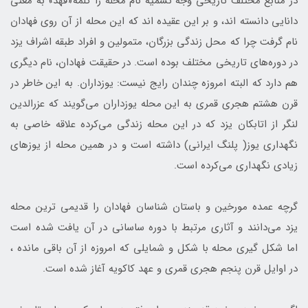
در منابع مختلف تاریخی وجه تسمیه نام محله را کلمه«فهد» به معنی
دانایی دانسته­ اند، و بر این عقیده­ اند که این محله از آن روی فهادان
نام گرفت چرا که محل زندگی بزرگان، متمولین و افراد طبقه اشراف یزد
در دوره­‌های تاریخی مختلف بوده ­است. در حقیقت فهادان، نام دیگری
هم دارد که البته امروزه چندان رایج نیست: یوزداران. به این خاطر در
قرن هشتم هجری قمری به این محله یوزداران می­‌گویند که عزرالدین
لنگر از اتابکان یزد که در این محله زندگی می­‌کرده علاقه خاصی به
نگهداری یوز( پلنگ ایرانی) داشته است و در همین محله از یوزهای
زیادی نگهداری می‌­کرده است.
گرچه عمده مورخین و باستان شناسان فهادان را قدیمی ­ترین محله
یزد می­‌دانند و آثاری مرتبط با دوره ساسانی در آن یافت شده است
اما شکل­ گیری محله با شکل و شمایلی که امروزه از آن باقی مانده ،
در اوایل قرن پنجم هجری قمری و عهد کاکویه آغاز شده است.