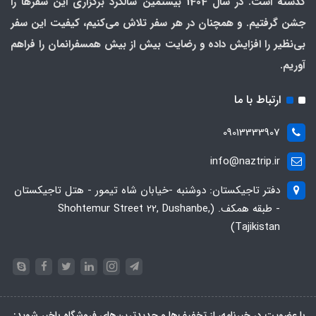
گذشته است. در سال 1404 بیستمین سالگرد برگزاری این سفرها را
جشن گرفتیم. و همچنان در هر سفر تلاش می‌کنیم، کیفیت این سفر
بی‌نظیر را افزایش داده و رضایت بیش از بیش همسفرانمان را فراهم
آوریم.
ارتباط با ما
09013333907
info@naztrip.ir
دفتر تاجیکستان: دوشنبه -خیابان شاه تیمور - هتل تاجیکستان
- طبقه همکف. (Shohtemur Street 22, Dushanbe,
Tajikistan)
با عضویت در خبرنامه، از تخفیف‌ها و جدیدترین‌های فروشگاه باخبر شوید: