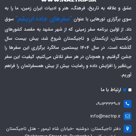
عشق و علاقه به تاریخ، فرهنگ، هنر و ادبیات ایران زمین، ما را به
"سفرهای جاده ابریشم"
سوی برگزاری تورهایی با عنوان
سوق
داد. از اوّلین برنامه سفر زمینی که از شهر مشهد به مقصد کشورهای
ترکمنستان، ازبکستان و تاجیکستان شروع شد، بیش بیست سال
گذشته است. در سال 1404 بیستمین سالگرد برگزاری این سفرها را
جشن گرفتیم. و همچنان در هر سفر تلاش می‌کنیم، کیفیت این سفر
بی‌نظیر را افزایش داده و رضایت بیش از بیش همسفرانمان را فراهم
آوریم.
ارتباط با ما
09013333907
info@naztrip.ir
دفتر تاجیکستان: دوشنبه -خیابان شاه تیمور - هتل تاجیکستان