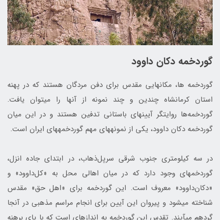
گوردخمه دکان داوود
گوردخمه ها، مکان‎هایی مقدس برای دفن مردگان هستند که در پهنه
استان کرمانشاه چندین و چند نمونه از آن‎ها را می‎توان یافت.
گوردخمه‌ها روایت‎گر آیین‎های باستانی تدفین هستند و در این میان
گوردخمه دکان داوود، یکی از نمونه‎های مهم گوردخمه‎های ایران است.
در سه کیلومتری جنوب شرقی سرپل‌ذهاب، در ابتدای جاده انزل،
گوردخمه‎ای وجود دارد که در میان اهالی محل به «کل‌داوود» و
«دکان‌داوود» معروف است. این گوردخمه برای «اهل حق» مقدس
شناخته می‎شود و پیروان این آیین برای انجام مراسم مذهبی در آن‎جا
گردهم می‎آیند. تقدس این گوردخمه به اندازه‎ای است که با پای برهنه