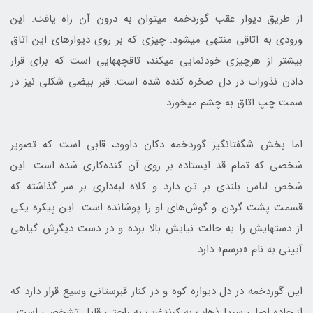
از طریق دیوار عقب گوردخمه می‎توان به درون آن راه یافت. این
ورودی به اتاقی منتهی می‎شود. چیزی که بر روی دیوارهای این اتاق
بیشتر از هرچیزی خودنمایی می‎کند، تاقچه‎هایی است که برای قرار
دادن نذورات در دل صخره کنده شده است. قبر بیضی شکلی نیز در
سمت چپ اتاق به چشم می‎خورد.
اما بخش شگفت‎انگیز گوردخمه دکان داوود، قابی است که تصویر
شخصی که تمام قد ایستاده بر روی آن کنده‌کاری شده است. این
شخص لباس بلندی بر تن دارد و کلاه لبه‌داری بر سر گذاشته که
قسمت پشت گردن و گوش‌های او را پوشانده است. این پیکره یکی
از دست‎هایش را به حالت نیایش بالا برده و در دست دیگرش گیاهی
آیینی به نام «برسم» دارد.
این گوردخمه در دل دیواره کوه و در کنار قبرستانی وسیع قرار دارد که
از جاده اصلی سرپل‌ذهاب به کِرِندغرب به راحتی قابل تشخصی است.