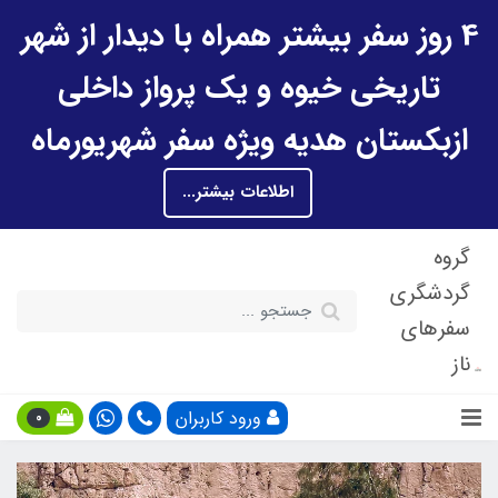
4 روز سفر بیشتر همراه با دیدار از شهر
تاریخی خیوه و یک پرواز داخلی
ازبکستان هدیه ویژه سفر شهریورماه
اطلاعات بیشتر...
گروه
گردشگری
سفرهای
ناز
ورود کاربران
0