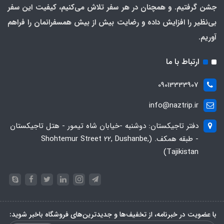
جشن گرفتیم. و همچنان در هر سفر تلاش می‌کنیم، کیفیت این سفر
بی‌نظیر را افزایش داده و رضایت بیش از بیش همسفرانمان را فراهم
آوریم.
ارتباط با ما
09013333907
info@naztrip.ir
دفتر تاجیکستان: دوشنبه -خیابان شاه تیمور - هتل تاجیکستان
- طبقه همکف. (Shohtemur Street 22, Dushanbe,
Tajikistan)
با عضویت در خبرنامه، از تخفیف‌ها و جدیدترین‌های فروشگاه باخبر شوید: