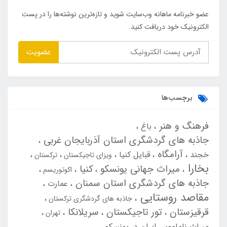
عضو خبرنامه ماهانه وب‌سایت شوید و تازه‌ترین نوشته‌ها را در پست
الکترونیک خود دریافت کنید.
عضویت
برچسب‌ها
فرهنگ و هنر
باغ
جاذبه های گردشگری استان آذربایجان غربی
آرامگاه
خجند
قبایل کنیا
ویزای تاجیکستان
ترکستان
بخارا
میراث جهانی یونسکو
کنیا
اکوتوریسم
جاذبه های گردشگری استان سمنان
عمارت
مقاصد روستایی
جاذبه های گردشگری ترکستان
قرقیزستان
تور تاجیکستان
سریلانکا
تهران
میراث ناملموس ایران در یونسکو