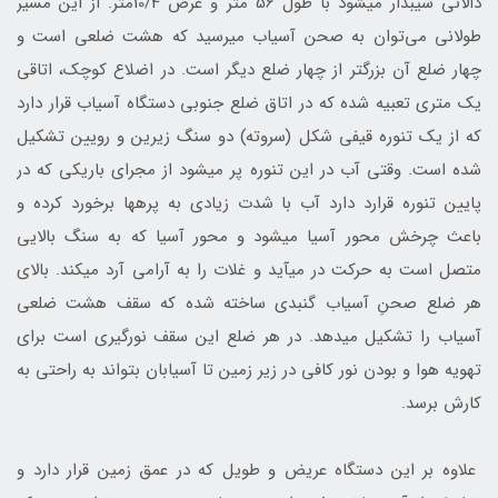
دالانی شیب‎دار می‎شود با طول 56 متر و عرض 10/4متر. از این مسیر
طولانی می‌توان به صحن آسیاب می‎رسید که هشت ضلعی است و
چهار ضلع آن بزرگتر از چهار ضلع دیگر است. در اضلاع کوچک، اتاقی
یک متری تعبیه شده که در اتاق ضلع جنوبی دستگاه آسیاب قرار دارد
که از یک تنوره قیفی شکل (سروته) دو سنگ زیرین و رویین تشکیل
شده است. وقتی آب در این تنوره پر می‏شود از مجرای باریکی که در
پایین تنوره قرارد دارد آب با شدت زیادی به پره‎ها برخورد کرده و
باعث چرخش محور آسیا می‎شود و محور آسیا که به سنگ بالایی
متصل است به حرکت در می‎آید و غلات را به آرامی آرد می‏کند. بالای
هر ضلع صحنِ آسیاب گنبدی ساخته شده که سقف هشت ضلعی
آسیاب را تشکیل می‎دهد. در هر ضلع این سقف نورگیری است برای
تهویه هوا و بودن نور کافی در زیر زمین تا آسیابان بتواند به راحتی به
کارش برسد.
علاوه بر این دستگاه عریض و طویل که در عمق زمین قرار دارد و