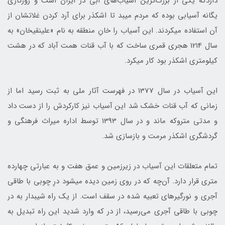
داردکه یکی از بزرگ‌ترین آسیاب‌های آبی در ایران است و روزگاری
یگانه آسیابی بوده که مردم میبد تا اشکذر برای آرد کردن غلاتشان از
آن استفاده می‎کردند. این آسیاب را خانِ منطقه به نام «علینقی‎خان» به
سال 1214 هجری قمری ساخت که با آب قنات همت آباد که در هشت
کیلومتری اشکذر بود کار می‎کرد.
این آسیاب در سال 1377 در فهرست آثار ملی به ثبت رسید اما از
زمانی که آب قنات خشک شد این آسیاب نیز کارکردش را از دست داد
و مدتی متروکه ماند و در سال 1393 توسط اداره میراث فرهنگی و
گردشگری اشکذر مرمت و بازسازی شد.
تمام متعلقات این آسیاب در زیرزمین و عمق هفت و به عبارتی چهارده
متری قرار دارد. آن‌چه که در روی زمین دیده می‎شود درِ چوبی با طاقی
آجری و نورگیرهای تعبیه شده در سقف است. از یک راه شیب‎دار به در
چوبی با طاقی آجری می‌رسید، از در که وارد شدید این راه تبدیل به