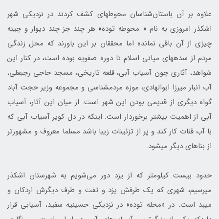
علاوه بر ‎آن باستان‌شناسان محوطه‎ای کشف کردند در نزدیکی شهر
اشکذر امروزی به نام « محوطه توده» هر چند جز چند دیوار و چینه
چیزی از آن باقی نمانده اما محققان بر این باورند که محل زندگی
مردم از سده‎های میانی اسلام تا دوره صفویه بوده است، در کنار این
شواهد، آثاری چون آسیاب آبی، قلعه تاریخی، مسجد حاجی رجبعلی،
آب انبار میرزا ابوالهادی، موزه مردم‎شناسی و مجموعه وزیر حجت آباد
گواه دیگری از قدیمی بودنِ این شهر است. از میان این آثار، آسیاب
آبی از اهمیت بیشتر برخوردار است. این‎که در دل کویر آسیاب آبی که
با آب قنات کار کند و پر از تزئینات زیبا باشد مسلما معروف و مشهورتر
از بناهای دیگر می‎شود.
حدود بیست کیلومتر که از یزد دور می‌شویم به شهرستان اشکذر
می‎رسیم، شهری که یک طرفش یزد و تفت و طرف دیگرش اردکان و
میبد است. در «محله توده» در نزدیکی حسینیه سفید، آسیابی قرار