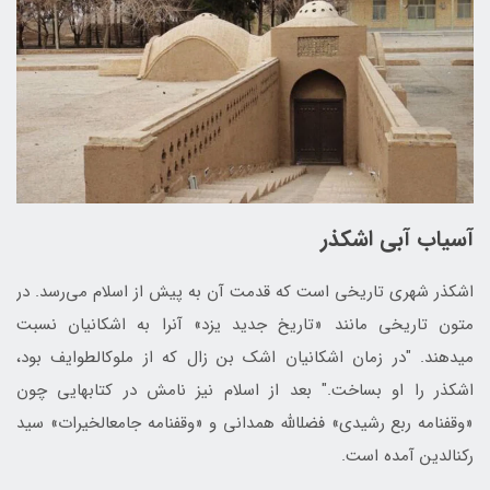
آسیاب آبی اشکذر
اشکذر شهری تاریخی است که قدمت آن به پیش از اسلام می‌رسد. در
متون تاریخی مانند «تاریخ جدید یزد» آن‎را به اشکانیان نسبت
می‎دهند. "در زمان اشکانیان اشک بن زال که از ملوک‎الطوایف بود،
اشکذر را او بساخت." بعد از اسلام نیز نامش در کتاب‎هایی چون
«وقف‎نامه ربع رشیدی» فضل‎الله همدانی و «وقف‎نامه جامع‎الخیرات» سید
رکن‎الدین آمده است.