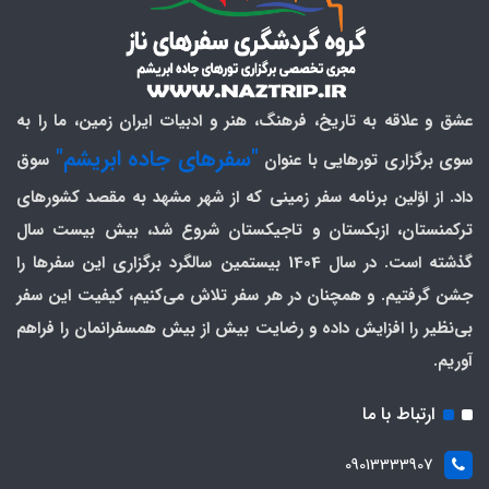
عشق و علاقه به تاریخ، فرهنگ، هنر و ادبیات ایران زمین، ما را به
"سفرهای جاده ابریشم"
سوی برگزاری تورهایی با عنوان
سوق
داد. از اوّلین برنامه سفر زمینی که از شهر مشهد به مقصد کشورهای
ترکمنستان، ازبکستان و تاجیکستان شروع شد، بیش بیست سال
گذشته است. در سال 1404 بیستمین سالگرد برگزاری این سفرها را
جشن گرفتیم. و همچنان در هر سفر تلاش می‌کنیم، کیفیت این سفر
بی‌نظیر را افزایش داده و رضایت بیش از بیش همسفرانمان را فراهم
آوریم.
ارتباط با ما
09013333907