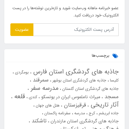
عضو خبرنامه ماهانه وب‌سایت شوید و تازه‌ترین نوشته‌ها را در پست
الکترونیک خود دریافت کنید.
عضویت
برچسب‌ها
جاذبه های گردشگری استان فارس
بومگردی
سمرقند
کلیسا
جاذبه های گردشگری استان بوشهر
مدرسه سفر
جاذبه های گردشگری استان گلستان
قلعه
مسجد
میراث ناملموس ایران در یونسکو
کندی
آثار تاریخی
قرقیزستان
هتل های جهان
جاده ابریشم
کرج
مدرسه
سفرنامه پاکستان
تاشکند
جاذبه های گردشگری استان مازندران
فرهنگ و هنر
تور ازبکستان