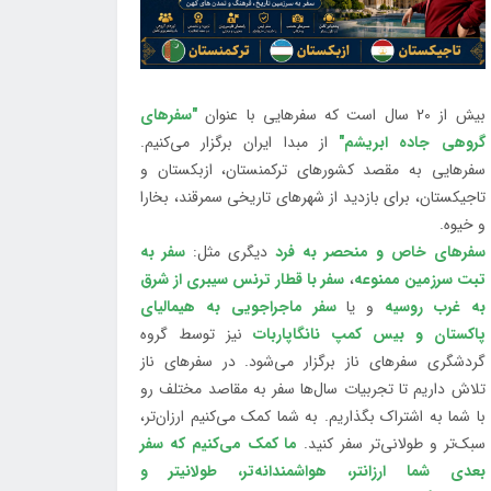
بیش از 20 سال است که سفرهایی با عنوان
"سفرهای
گروهی جاده ابریشم"
از مبدا ایران برگزار می‌کنیم.
سفرهایی به مقصد کشورهای ترکمنستان، ازبکستان و
تاجیکستان، برای بازدید از شهرهای تاریخی سمرقند، بخارا
و خیوه.
سفرهای خاص و منحصر به فرد
دیگری مثل:
سفر به
تبت سرزمین ممنوعه
،
سفر با قطار ترنس سیبری از شرق
به غرب روسیه
و یا
سفر ماجراجویی به هیمالیای
پاکستان و بیس کمپ نانگاپاربات
نیز توسط گروه
گردشگری سفرهای ناز برگزار می‌شود. در سفرهای ناز
تلاش داریم تا تجربیات سال‌ها سفر به مقاصد مختلف رو
با شما به اشتراک بگذاریم. به شما کمک می‌کنیم ارزان‌تر،
سبک‌تر و طولانی‌تر سفر کنید.
ما کمک می‌کنیم که سفر
بعدی شما ارزانتر، هواشمندانه‌تر، طولانی‎تر و