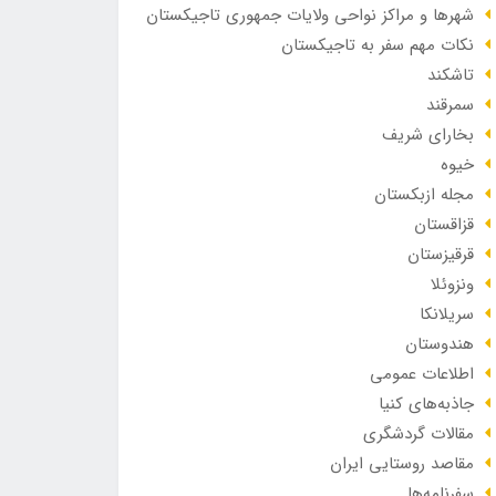
شهرها و مراکز نواحی ولایات جمهوری تاجیکستان
نکات مهم سفر به تاجیکستان
تاشکند
سمرقند
بخارای شریف
خیوه
مجله ازبکستان
قزاقستان
قرقیزستان
ونزوئلا
سریلانکا
هندوستان
اطلاعات عمومی
جاذبه‌های کنیا
مقالات گردشگری
مقاصد روستایی ایران
سفرنامه‌ها