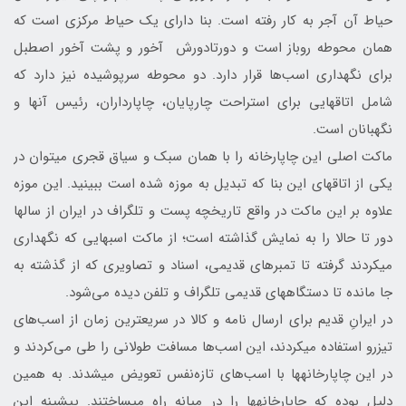
حیاط آن آجر به کار رفته است. بنا دارای یک حیاط مرکزی است که
همان محوطه روباز است و دورتادورش آخور و پشت آخور اصطبل
برای نگهداری اسب‌ها قرار دارد. دو محوطه سرپوشیده نیز دارد که
شامل اتاق‎هایی برای استراحت چارپایان، چاپارداران، رئیس آن‎ها و
نگهبانان است.
ماکت اصلی این چاپارخانه را با همان سبک و سیاق قجری می‎توان در
یکی از اتاق‎های این بنا که تبدیل به موزه شده است ببینید. این موزه
علاوه بر این ماکت در واقع تاریخچه پست و تلگراف در ایران از سال‎ها
دور تا حالا را به نمایش گذاشته است؛ از ماکت‎ اسب‎هایی که نگهداری
می‎کردند گرفته تا تمبرهای قدیمی، اسناد و تصاویری که از گذشته به
جا مانده تا دستگاه‎های قدیمی تلگراف و تلفن دیده ‎می‌شود.
در ایرانِ قدیم برای ارسال نامه و کالا در سریع‎ترین زمان از اسب‌های
تیزرو استفاده می‎کردند، این اسب‌ها مسافت طولانی را طی می‌کردند و
در این چاپارخانه‎ها با اسب‌های تازه‌نفس تعویض می‎شدند. به همین
دلیل بوده که چاپارخانه‎ها را در میانه راه می‎ساختند. پیشینه این