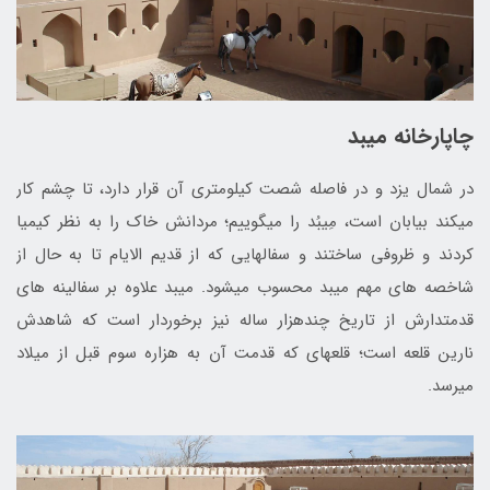
چاپارخانه میبد
در شمال یزد و در فاصله شصت کیلومتری آن قرار دارد، تا چشم کار
می‎کند بیابان است، مِیبُد را می‎گوییم؛ مردانش خاک را به نظر کیمیا
کردند و ظروفی ساختند و سفال‎هایی که از قدیم ‎الایام تا به حال از
شاخصه‎ های مهم میبد محسوب می‎شود. میبد علاوه بر سفالینه ‎های
قدمت‎دارش از تاریخ چندهزار ساله نیز برخوردار است که شاهدش
نارین قلعه است؛ قلعه‎ای که قدمت آن‎ به هزاره سوم قبل از میلاد
می‎رسد.