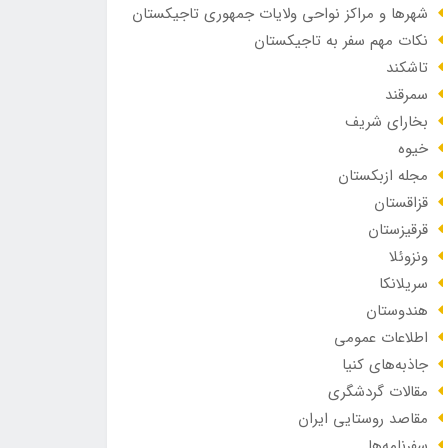
شهرها و مراکز نواحی ولایات جمهوری تاجیکستان
نکات مهم سفر به تاجیکستان
تاشکند
سمرقند
بخارای شریف
خیوه
مجله ازبکستان
قزاقستان
قرقیزستان
ونزوئلا
سریلانکا
هندوستان
اطلاعات عمومی
جاذبه‌های کنیا
مقالات گردشگری
مقاصد روستایی ایران
سفرنامه‌ها