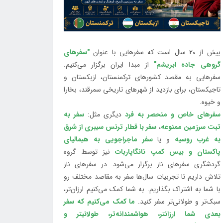
بیش از 20 سال است که سفرهایی با عنوان
"سفرهای
گروهی جاده ابریشم"
از مبدا ایران برگزار می‌کنیم.
سفرهایی به مقصد کشورهای ترکمنستان، ازبکستان و
تاجیکستان، برای بازدید از شهرهای تاریخی سمرقند، بخارا
و خیوه.
سفرهای خاص و منحصر به فرد
دیگری مثل:
سفر به
تبت سرزمین ممنوعه
،
سفر با قطار ترنس سیبری از شرق
به غرب روسیه
و یا
سفر ماجراجویی به هیمالیای
پاکستان و بیس کمپ نانگاپاربات
نیز توسط گروه
گردشگری سفرهای ناز برگزار می‌شود. در سفرهای ناز
تلاش داریم تا تجربیات سال‌ها سفر به مقاصد مختلف رو
با شما به اشتراک بگذاریم. به شما کمک می‌کنیم ارزان‌تر،
سبک‌تر و طولانی‌تر سفر کنید.
ما کمک می‌کنیم که سفر
بعدی شما ارزانتر، هواشمندانه‌تر، طولانی‎تر و