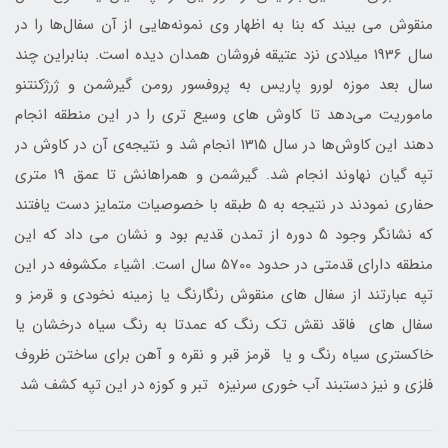
منقوش می بيند که بنا به اظهار وی نمونه‌هايی از آن سفال‌ها را در
سال 1936 ميلادی نزد عتيقه فروشان همدان ديده است. بنابراين چند
سال بعد موزه لورو پاريس به پروفسور رومن گيرشمن و ژرژکنتنو
ماموريت می‌دهد تا کاوش های وسيع تری را در اين منطقه انجام
دهند اين کاوش‌ها در سال 1315 انجام شد و نتيجه‌ی آن در کاوش در
تپه گيان نهاوند انجام شد. گيرشمن و همراهانش تا عمق 19 متري
حفاري نمودند در نتيجه به 5 طبقه با خصوصيات متمايز دست يافتند
که نشانگر وجود 5 دوره از تمدن قديم بود و نشان می داد که اين
منطقه داراي قدمتي در حدود 5700 سال است. اشياء مکشوفه در اين
تپه عبارتند از سفال های منقوش رنگارنگ يا زمينه نخودي و قرمز و
سفال هاي فاقد نقش تک رنگ که عمدتا به رنگ سياه درخشان يا
خاکستري سياه رنگ و يا قرمز قبر و نقره و آهن برای ساختن ظروف
فلزی و نيز دستبند آب خوری سرنيزه تبر و کوزه در اين تپه کشف شد