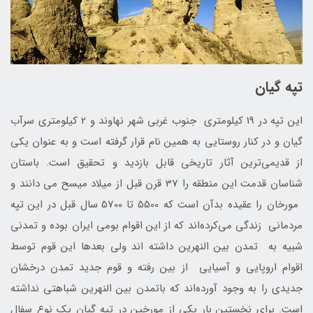
تپه گيان
اين تپه در 19 کيلومتري جنوب غربي شهر نهاوند و 2 کيلومتري سرآب
گيان و در کنار روستايي به همين نام قرار گرفته است و به عنوان يکي
از قديمي‌ترين آثار تاريخي قابل بازديد و تحقيق است. باستان
شناسان قدمت اين منطقه را 37 قرن قبل از ميلاد ميسح مي دانند و
مورخان را عقيده بدآن است که 5500 تا 5700 سال قبل در اين تپه
مردماني زندگي می‌کرده‌اند که از اين اقوام بومي ايران بوده و تمدني
شبيه به تمدن بين النهرين داشته اند ولي بعدها اين قوم توسط
اقوام اروپايي و آسيايي از بين رفته و قوم جديد تمدن درخشان
جديدي را به وجود آورده‌اند که باتمدن بين النهرين شباهتي نداشته
است. براي نخستين بار يکي از مورخين در تپه گيان يک نوع سفال