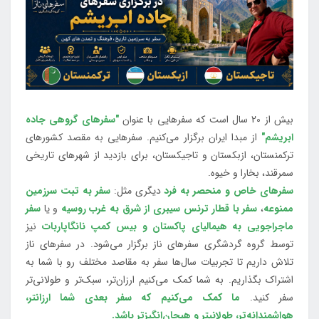
بیش از 20 سال است که سفرهایی با عنوان
"سفرهای گروهی جاده
ابریشم"
از مبدا ایران برگزار می‌کنیم. سفرهایی به مقصد کشورهای
ترکمنستان، ازبکستان و تاجیکستان، برای بازدید از شهرهای تاریخی
سمرقند، بخارا و خیوه.
سفرهای خاص و منحصر به فرد
دیگری مثل:
سفر به تبت سرزمین
ممنوعه
،
سفر با قطار ترنس سیبری از شرق به غرب روسیه
و یا
سفر
ماجراجویی به هیمالیای پاکستان و بیس کمپ نانگاپاربات
نیز
توسط گروه گردشگری سفرهای ناز برگزار می‌شود. در سفرهای ناز
تلاش داریم تا تجربیات سال‌ها سفر به مقاصد مختلف رو با شما به
اشتراک بگذاریم. به شما کمک می‌کنیم ارزان‌تر، سبک‌تر و طولانی‌تر
سفر کنید.
ما کمک می‌کنیم که سفر بعدی شما ارزانتر،
هواشمندانه‌تر، طولانی‎تر و هیجان‌انگیزتر باشد.