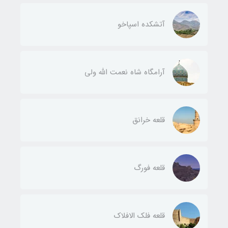
آتشکده اسپاخو
آرامگاه شاه نعمت الله ولی
قلعه خرانق
قلعه فورگ
قلعه فلک الافلاک