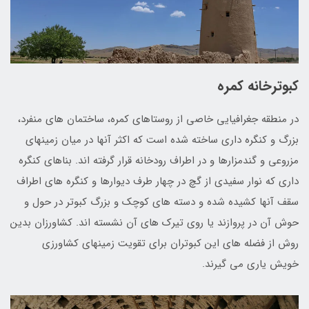
کبوترخانه کمره
در منطقه جغرافيايي خاصی از روستاهای كمره، ساختمان های منفرد،
بزرگ و كنگره داری ساخته شده است كه اكثر آنها در ميان زمينهای
مزروعي و گندمزارها و در اطراف رودخانه قرار گرفته اند. بناهای كنگره
داری كه نوار سفيدی از گچ در چهار طرف ديوارها و كنگره های اطراف
سقف آنها كشيده شده و دسته های كوچك و بزرگ كبوتر در حول و
حوش آن در پروازند يا روی تيرك های آن نشسته اند. كشاورزان بدين
روش از فضله های اين كبوتران برای تقويت زمينهای كشاورزی
خويش ياری می گيرند.