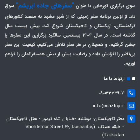
"سفرهای جاده ابریشم"
سوی برگزاری تورهایی با عنوان
سوق
داد. از اوّلین برنامه سفر زمینی که از شهر مشهد به مقصد کشورهای
ترکمنستان، ازبکستان و تاجیکستان شروع شد، بیش بیست سال
گذشته است. در سال 1404 بیستمین سالگرد برگزاری این سفرها را
جشن گرفتیم. و همچنان در هر سفر تلاش می‌کنیم، کیفیت این سفر
بی‌نظیر را افزایش داده و رضایت بیش از بیش همسفرانمان را فراهم
آوریم.
ارتباط با ما
09013333907
info@naztrip.ir
دفتر تاجیکستان: دوشنبه -خیابان شاه تیمور - هتل تاجیکستان
- طبقه همکف. (Shohtemur Street 22, Dushanbe,
Tajikistan)