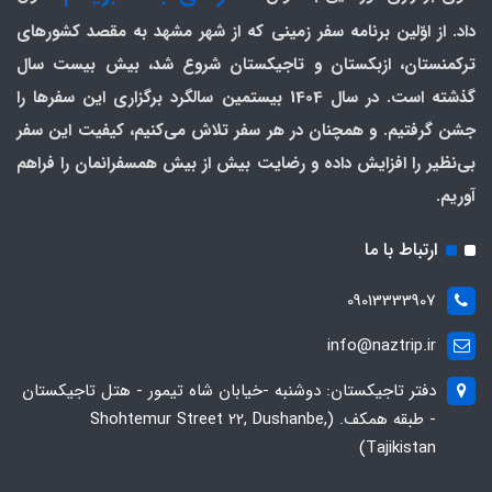
داد. از اوّلین برنامه سفر زمینی که از شهر مشهد به مقصد کشورهای
ترکمنستان، ازبکستان و تاجیکستان شروع شد، بیش بیست سال
گذشته است. در سال 1404 بیستمین سالگرد برگزاری این سفرها را
جشن گرفتیم. و همچنان در هر سفر تلاش می‌کنیم، کیفیت این سفر
بی‌نظیر را افزایش داده و رضایت بیش از بیش همسفرانمان را فراهم
آوریم.
ارتباط با ما
09013333907
info@naztrip.ir
دفتر تاجیکستان: دوشنبه -خیابان شاه تیمور - هتل تاجیکستان
- طبقه همکف. (Shohtemur Street 22, Dushanbe,
Tajikistan)