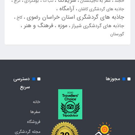
سریلانکا
خجند
سفر به تاجیکستان
تب ت
بومگردی
کرج
آرامگاه
جاذبه های گردشگری کاشان
جاذبه های گردشگری استان خراسان رضوی
کاخ
موزه
فرهنگ و هنر
جاذبه های گردشگری شیراز
گورستان
مجوزها
دسترسی
سریع
خانه
سفرها
فروشگاه
مجله گردشگری