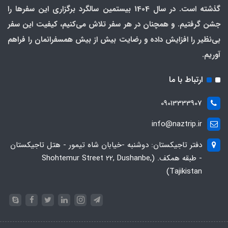
گذشته است. در سال 1404 بیستمین سالگرد برگزاری این سفرها را
جشن گرفتیم. و همچنان در هر سفر تلاش می‌کنیم، کیفیت این سفر
بی‌نظیر را افزایش داده و رضایت بیش از بیش همسفرانمان را فراهم
آوریم.
ارتباط با ما
09013333907
info@naztrip.ir
دفتر تاجیکستان: دوشنبه -خیابان شاه تیمور - هتل تاجیکستان
- طبقه همکف. (Shohtemur Street 22, Dushanbe,
Tajikistan)