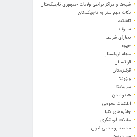
شهرها و مراکز نواحی ولایات جمهوری تاجیکستان
نکات مهم سفر به تاجیکستان
تاشکند
سمرقند
بخارای شریف
خیوه
مجله ازبکستان
قزاقستان
قرقیزستان
ونزوئلا
سریلانکا
هندوستان
اطلاعات عمومی
جاذبه‌های کنیا
مقالات گردشگری
مقاصد روستایی ایران
سفرنامه‌ها