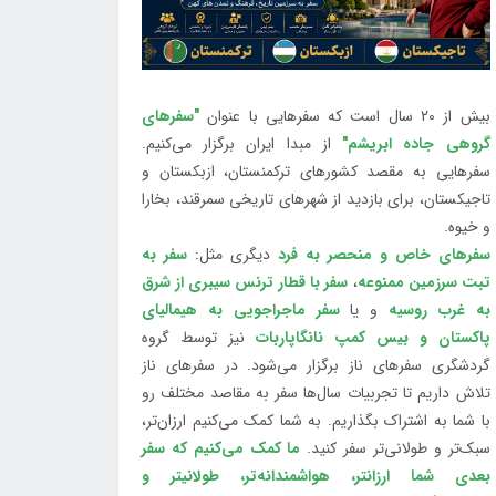
بیش از 20 سال است که سفرهایی با عنوان
"سفرهای
گروهی جاده ابریشم"
از مبدا ایران برگزار می‌کنیم.
سفرهایی به مقصد کشورهای ترکمنستان، ازبکستان و
تاجیکستان، برای بازدید از شهرهای تاریخی سمرقند، بخارا
و خیوه.
سفرهای خاص و منحصر به فرد
دیگری مثل:
سفر به
تبت سرزمین ممنوعه
،
سفر با قطار ترنس سیبری از شرق
به غرب روسیه
و یا
سفر ماجراجویی به هیمالیای
پاکستان و بیس کمپ نانگاپاربات
نیز توسط گروه
گردشگری سفرهای ناز برگزار می‌شود. در سفرهای ناز
تلاش داریم تا تجربیات سال‌ها سفر به مقاصد مختلف رو
با شما به اشتراک بگذاریم. به شما کمک می‌کنیم ارزان‌تر،
سبک‌تر و طولانی‌تر سفر کنید.
ما کمک می‌کنیم که سفر
بعدی شما ارزانتر، هواشمندانه‌تر، طولانی‎تر و