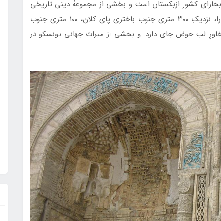
بخارای کشور ازبکستان است و بخشی از مجموعهٔ دینی تاریخی
لب حوض می‌باشد. این مسجد در میانهٔ تاریخی بخارا، نزدیکِ ۳۰۰ متری جنوب باختری پای کلان، ۱۰۰ متری جنوب
 بازرگانی طاق تلپک‌ فروشان و ۱۰۰ متری خاورِ لب حوض جای دارد. و بخشی از میراث جهانی یونسکو در