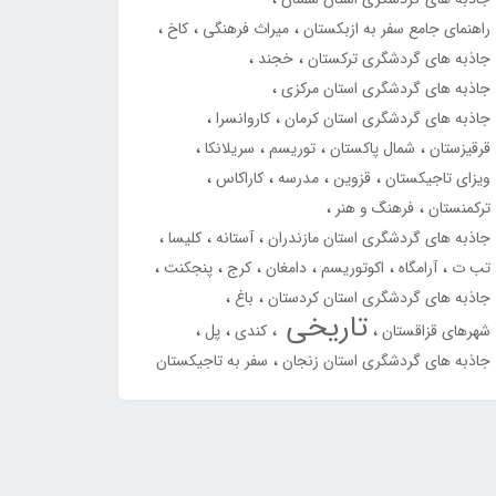
راهنمای جامع سفر به ازبکستان
میراث فرهنگی
کاخ
جاذبه های گردشگری ترکستان
خجند
جاذبه های گردشگری استان مرکزی
جاذبه های گردشگری استان کرمان
کاروانسرا
قرقیزستان
شمال پاکستان
توریسم
سریلانکا
ویزای تاجیکستان
قزوین
مدرسه
کاراکاس
ترکمنستان
فرهنگ و هنر
جاذبه های گردشگری استان مازندران
آستانه
کلیسا
تب ت
آرامگاه
اکوتوریسم
دامغان
کرج
پنجکنت
جاذبه های گردشگری استان کردستان
باغ
تاریخی
شهرهای قزاقستان
کندی
پل
جاذبه های گردشگری استان زنجان
سفر به تاجیکستان