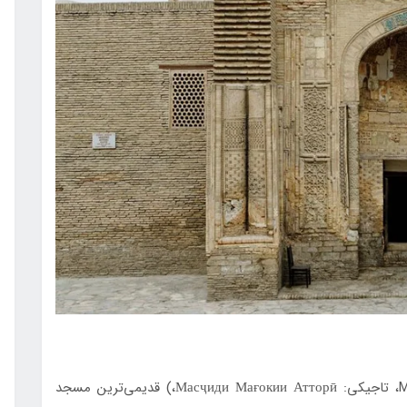
مسجد مغاک عطاری (ازبکی: Magʻoki Attori masjidi، تاجیکی: Масҷиди Мағокии Атторӣ،) قدیمی‌ترین مسجد