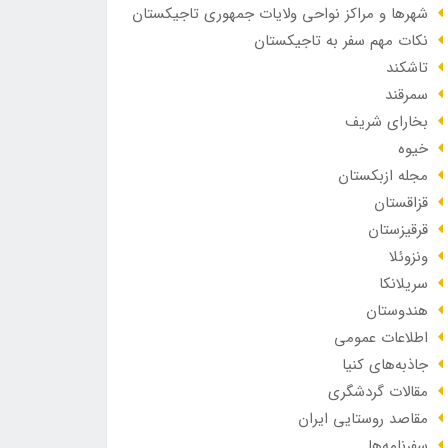
شهرها و مراکز نواحی ولایات جمهوری تاجیکستان
نکات مهم سفر به تاجیکستان
تاشکند
سمرقند
بخارای شریف
خیوه
مجله ازبکستان
قزاقستان
قرقیزستان
ونزوئلا
سریلانکا
هندوستان
اطلاعات عمومی
جاذبه‌های کنیا
مقالات گردشگری
مقاصد روستایی ایران
سفرنامه‌ها