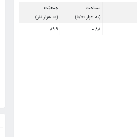
مساحت
جمعيّت
(به هزار k/m)
(به هزار نفر)
89.9
0.88