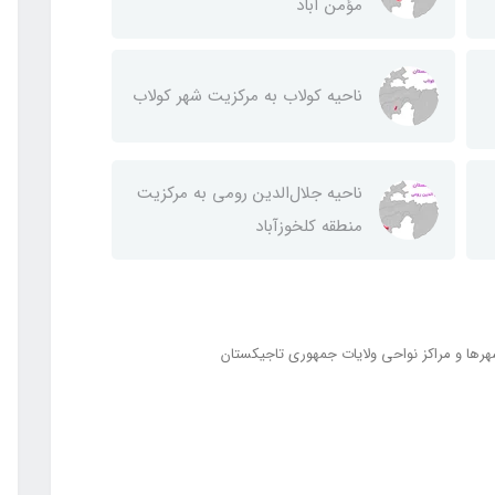
مؤمن آباد
ناحيه كولاب به مركزيت شهر كولاب
ناحيه جلال‌الدين رومی به مركزيت
منطقه كلخوزآباد
رها و مراکز نواحی ولایات جمهوری تاجیکستان