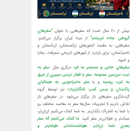
بیش از 20 سال است که سفرهایی با عنوان
"سفرهای
گروهی جاده ابریشم"
از مبدا ایران برگزار می‌کنیم.
سفرهایی به مقصد کشورهای ترکمنستان، ازبکستان و
تاجیکستان، برای بازدید از شهرهای تاریخی سمرقند، بخارا
و خیوه.
سفرهای خاص و منحصر به فرد
دیگری مثل:
سفر به
تبت سرزمین ممنوعه
،
سفر با قطار ترنس سیبری از شرق
به غرب روسیه
و یا
سفر ماجراجویی به هیمالیای
پاکستان و بیس کمپ نانگاپاربات
نیز توسط گروه
گردشگری سفرهای ناز برگزار می‌شود. در سفرهای ناز
تلاش داریم تا تجربیات سال‌ها سفر به مقاصد مختلف رو
با شما به اشتراک بگذاریم. به شما کمک می‌کنیم ارزان‌تر،
سبک‌تر و طولانی‌تر سفر کنید.
ما کمک می‌کنیم که سفر
بعدی شما ارزانتر، هواشمندانه‌تر، طولانی‎تر و