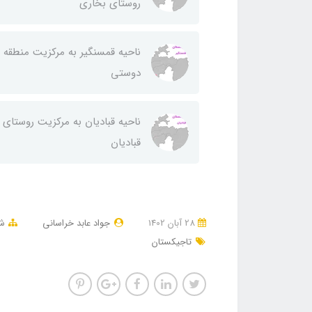
روستای بخاری
ناحيه قمسنگير به مركزيت منطقه
دوستی
ناحيه قباديان به مركزيت روستای
قباديان
28 آبان 1402
جواد عابد خراسانی
شه
تاجیکستان