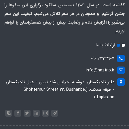
گذشته است. در سال 1404 بیستمین سالگرد برگزاری این سفرها را
جشن گرفتیم. و همچنان در هر سفر تلاش می‌کنیم، کیفیت این سفر
بی‌نظیر را افزایش داده و رضایت بیش از بیش همسفرانمان را فراهم
آوریم.
ارتباط با ما
09013333907
info@naztrip.ir
دفتر تاجیکستان: دوشنبه -خیابان شاه تیمور - هتل تاجیکستان
- طبقه همکف. (Shohtemur Street 22, Dushanbe,
Tajikistan)