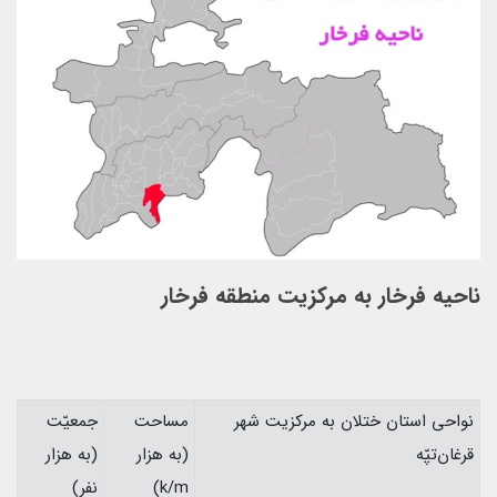
ناحيه فرخار به مركزيت منطقه فرخار
نواحي استان ختلان به مركزيت شهر
مساحت
جمعيّت
قرغان‌تپّه
(به هزار
(به هزار
k/m)
نفر)