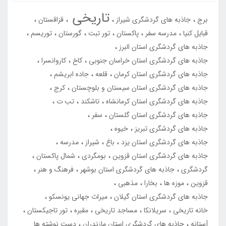
تاریخی
برج
جاذبه های گردشگری شیراز
قزاقستان
قبایل کنیا
مدرسه سفر
پاکستان
تور تبت
گورستان
توریسم
جاذبه های گردشگری استان البرز
جاذبه های گردشگری استان خراسان جنوبی
کاخ
کاروانسرا
جاذبه های گردشگری استان کرمان
قلعه
جاده ابریشم
جاذبه های گردشگری استان سیستان و بلوچستان
کرج
جاذبه های گردشگری استان کرمانشاه
تاشکند
تب ت
جاذبه های گردشگری استان گلستان
سفر
جاذبه های گردشگری تبریز
خیوه
جاذبه های گردشگری استان یزد
باغ
شیراز
مدرسه
جاذبه های گردشگری استان قزوین
بومگردی
شمال پاکستان
گردشگری
جاذبه های گردشگری استان بوشهر
فرهنگ و هنر
قزوین
موزه ها
بخارا
مذهبی
جاذبه های گردشگری استان گیلان
میراث جهانی یونسکو
خانه تاریخی
سریلانکا
مساجد تاریخی
مقبره
تور تاجیکستان
آستانه
جاذبه های گردشگری استان مازندران
دست نوشته ها