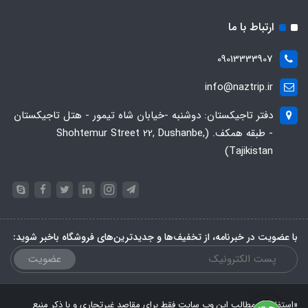
ارتباط با ما
09013333907
info@naztrip.ir
دفتر تاجیکستان: دوشنبه -خیابان شاه تیمور - هتل تاجیکستان
- طبقه همکف. (Shohtemur Street 22, Dushanbe,
Tajikistan)
با عضویت در خبرنامه، از تخفیف‌ها و جدیدترین‌های فروشگاه باخبر شوید:
عضویت
«استفاده از مطالب این وب سایت فقط برای مقاصد غیرتجاری و با ذکر منبع