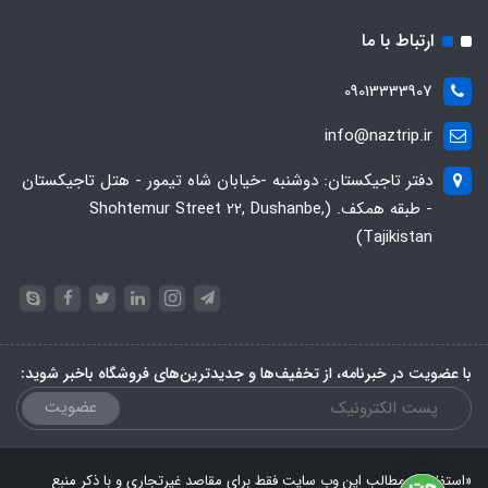
ارتباط با ما
09013333907
info@naztrip.ir
دفتر تاجیکستان: دوشنبه -خیابان شاه تیمور - هتل تاجیکستان
- طبقه همکف. (Shohtemur Street 22, Dushanbe,
Tajikistan)
با عضویت در خبرنامه، از تخفیف‌ها و جدیدترین‌های فروشگاه باخبر شوید:
عضویت
«استفاده از مطالب این وب سایت فقط برای مقاصد غیرتجاری و با ذکر منبع