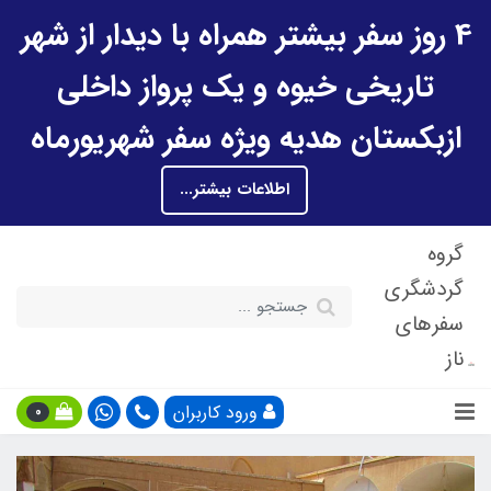
4 روز سفر بیشتر همراه با دیدار از شهر
تاریخی خیوه و یک پرواز داخلی
ازبکستان هدیه ویژه سفر شهریورماه
اطلاعات بیشتر...
گروه
گردشگری
سفرهای
ناز
ورود کاربران
0