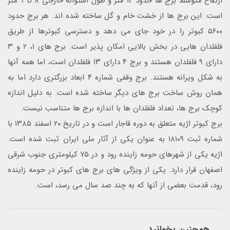
ارتفاع متوسط برج ها حدود ۱۴ متر و طول استوانه خارجی ۸ تا ۹ متر
است. این برج ها از خشت خام و گل ساخته شده اند. هر برج حدود
۵۶۰۰ کبوتر را در خود جای می دهد و دسترسی کبوترها از طریق
فلفلدان هایی در بخش بالایی امکان پذیر است. برج های ۱، ۲ و ۳
دارای ۹ فلفلدان هستند و برج ۴ دارای ۱۳ فلفلدان است، اما همه آنها
به شکل ویرانه هستند. برج وقفی شماره ۴ ابعاد بزرگتری دارد اما به
همان روش ساخت برج های دیگر ساخته شده است. به دلیل اندازه
کوچک برج ها، تعداد فلفلدان ها با اندازه برج ها متناسب نیست.
برج کبوتر اژیه متعلق به دوره قاجار است و در تاریخ ۲۰ اسفند ۱۳۸۵ با
شماره ثبت ۱۸۱۰۹ به عنوان یکی از آثار ملی ایران ثبت شده است.
اژیه یکی از شهرهای حومه زاینده رود و در ۷۵ کیلومتری جنوب شرقی
اصفهان قرار دارد. یکی از ویژگی های برج های کبوتر در حومه زاینده
رود، قدمت بعضی از آنها که به چند صد سال می رسد، است.
همچنین بخوانید...