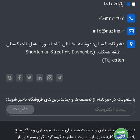
ارتباط با ما
09013333907
info@naztrip.ir
دفتر تاجیکستان: دوشنبه -خیابان شاه تیمور - هتل تاجیکستان
- طبقه همکف. (Shohtemur Street 22, Dushanbe,
Tajikistan)
با عضویت در خبرنامه، از تخفیف‌ها و جدیدترین‌های فروشگاه باخبر شوید:
عضویت
«استفاده از مطالب این وب سایت فقط برای مقاصد غیرتجاری و با ذکر منبع
بلامانع است. کلیه حقوق این سایت متعلق به گروه گردشگری سفرهای ناز