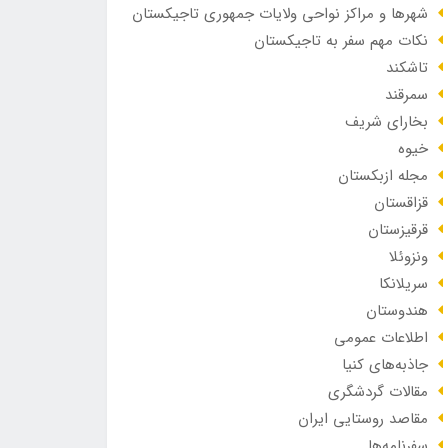
شهرها و مراکز نواحی ولایات جمهوری تاجیکستان
نکات مهم سفر به تاجیکستان
تاشکند
سمرقند
بخارای شریف
خیوه
مجله ازبکستان
قزاقستان
قرقیزستان
ونزوئلا
سریلانکا
هندوستان
اطلاعات عمومی
جاذبه‌های کنیا
مقالات گردشگری
مقاصد روستایی ایران
سفرنامه‌ها