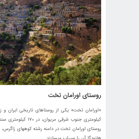
روستای اورامان تخت
روستای ‌اورامان تخت در ‌دامنه ‌رشته کوه­های زاگرس
هانودگا آن را سیراب می­سازند.