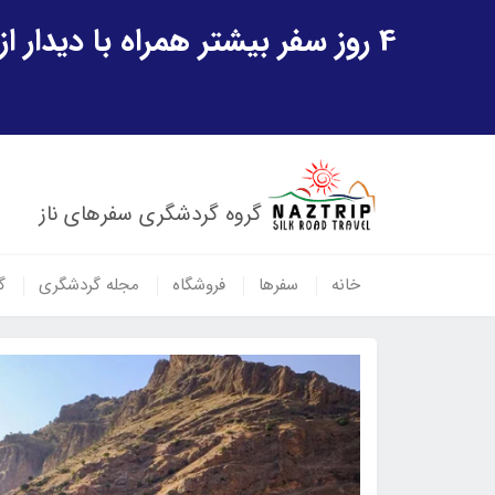
4 روز سفر بیشتر همراه با دیدار از شهر تاریخی خیوه و یک پرواز داخلی ازبکستان هدیه ویژه سفر شهریورماه
گروه گردشگری سفرهای ناز
خانه
سفرها
فروشگاه
مجله گردشگری
گ