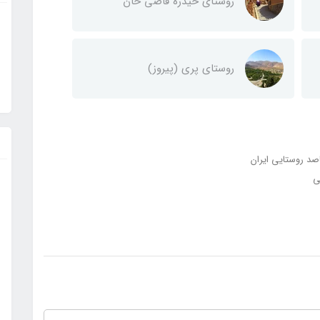
روستای حیدره قاضی خان
روستای پری (پیروز)
صد روستایی ایران
ی