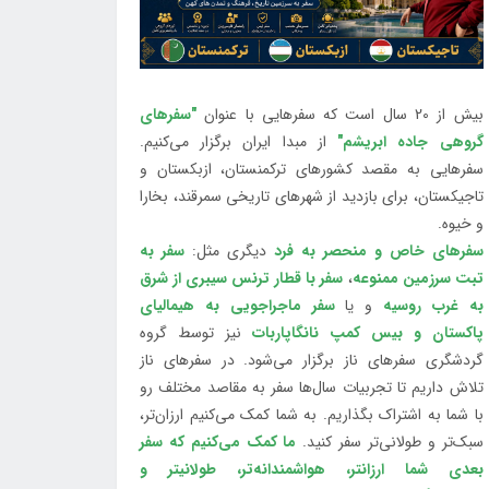
بیش از 20 سال است که سفرهایی با عنوان
"سفرهای
گروهی جاده ابریشم"
از مبدا ایران برگزار می‌کنیم.
سفرهایی به مقصد کشورهای ترکمنستان، ازبکستان و
تاجیکستان، برای بازدید از شهرهای تاریخی سمرقند، بخارا
و خیوه.
سفرهای خاص و منحصر به فرد
دیگری مثل:
سفر به
تبت سرزمین ممنوعه
،
سفر با قطار ترنس سیبری از شرق
به غرب روسیه
و یا
سفر ماجراجویی به هیمالیای
پاکستان و بیس کمپ نانگاپاربات
نیز توسط گروه
گردشگری سفرهای ناز برگزار می‌شود. در سفرهای ناز
تلاش داریم تا تجربیات سال‌ها سفر به مقاصد مختلف رو
با شما به اشتراک بگذاریم. به شما کمک می‌کنیم ارزان‌تر،
سبک‌تر و طولانی‌تر سفر کنید.
ما کمک می‌کنیم که سفر
بعدی شما ارزانتر، هواشمندانه‌تر، طولانی‎تر و