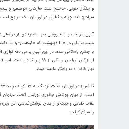
و چنگال چوبی، جاجیم، سبد، سازهای موسیقی و پنجره‌
سپاه چمانه، چپله و کنالیل در اورامان تخت رایج است
آیین پیر شالیار یا «عروسی پیر سالیار» دو بار در سال در
با جشن باستانی سده. در این آیین بومی دف نوازی انج
از بزرگان اورامان و یکی از 99 
بهار خاتون» به یادگار مانده است.
‌است.‌ از میان پوشش جانوری اورامان تخت می­توان گونه
عقاب ‌طلایي‌ و‌ کبک و از میان پوشش‌گیاهي این سرزمین م
را سراغ گرفت.