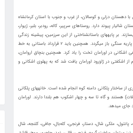
ا دهستان دزلي و كوسالان، از غرب و جنوب با استان كرمانشاه
شاليار پیوند دارد. روستاهای سرپیر، کاله، رودبر، بلبر، ژیوار،
ازند. بر پایه­های باستان­شناختی از این سرزمین، پیشینه زندگی
انسان در اورامان تا چهل هزار سال پیش و به دوران پاریه سنگی باز می­گردد. همچنین باید 2 قرارداد باستانی به خط
اشکانی در اورامان تخت را یاد کرد. همچنین بنچاق اروامان،
خرید و فروش یک باغ انگور به ارزش 48 درهم از اشکفتی در ژاوَرود‌ اورامان یافت شد که به پهلوی اشکانی و
ری از ساختار پلکانی دامنه کوه انجام شده است. خانه­های پلکانی
) هستند و گاه تا سه و چهار اشکوب هم بلندا دارند. اورامان
انتول، ملکی شال، دستار، فرنجی، کله‌بال، جافی، کلنجه، شال
ی نیز می­توان ساخت گیوه، فرنجی، قالی، نمد، جاجیم، موج، قاشق