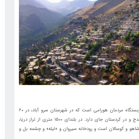
«‌اورامان تخت» ‌يکي ‌از‌ روستاهای ‌تاريخي‌ ایران و زيستگاه مردمان هورامي است که در شهرستان سرو آباد، در 60
کیلومتری جنوب شرقی مریوان، در 170 کیلومتری سنندج و در کردستان جای دارد. در بلندای 1500 متری از تراز دریا،
، شاهو و كوسالان است و رودخانه سيروان و «لیله» و چشمه بل و