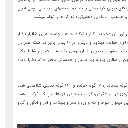
های چوبی گره چینی را یاد کرد. مقام­های موسیقی بومی ایران
 و همچنین پایکوبی «هلپرکی» که گروهی انجام می­شود.
 اورامان تخت در کنار آرامگاه، خانه و چله خانه پیر شالیار برگزار
می­شود، یکی در 15 اردیبهشت که «کوهساری» یا «کمسای» خوانده می­شود و دیگری در 10 بهمن برای دو هفته همزمان
ام می­شود و پذیرای با نان بومی «کلیره» است. پیر شالیار یکی
پیر شاهو است. این آیین از سالروز پیوند پیر شالیار و همسرش دختر حاکم بخارا «شاه
تا امروز در اورامان تخت نزدیک به ‌117 گونه ‌پرنده،‌23 گونه‌ پستاندار،‌ 17 گونه ‌خزنده ‌و ‌242 گونه‌ گیاهي‌ شناسايي ‌شده
­های سیاهگوش، ‌کل ‌و ‌بز، ‌خرس‌ قهوه­ای،‌ پلنگ،‌ کرکس، ‌هما،
ی­توان ‌بلوط ‌و‌ بنه و ون و سقز و بنیشت‌ و انار و انگور و گردو