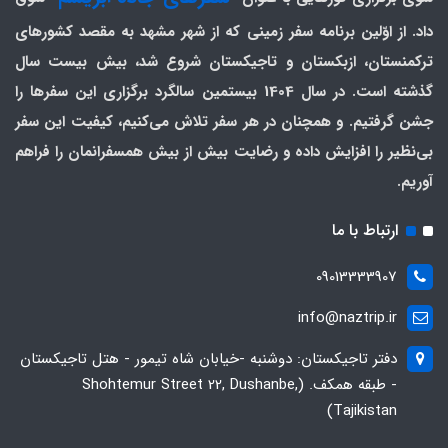
داد. از اوّلین برنامه سفر زمینی که از شهر مشهد به مقصد کشورهای
ترکمنستان، ازبکستان و تاجیکستان شروع شد، بیش بیست سال
گذشته است. در سال 1404 بیستمین سالگرد برگزاری این سفرها را
جشن گرفتیم. و همچنان در هر سفر تلاش می‌کنیم، کیفیت این سفر
بی‌نظیر را افزایش داده و رضایت بیش از بیش همسفرانمان را فراهم
آوریم.
ارتباط با ما
09013333907
info@naztrip.ir
دفتر تاجیکستان: دوشنبه -خیابان شاه تیمور - هتل تاجیکستان
- طبقه همکف. (Shohtemur Street 22, Dushanbe,
Tajikistan)