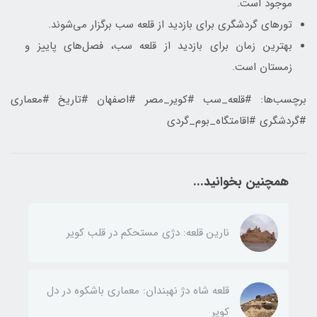
موجود است.
تورهای گردشگری برای بازدید از قلعه سب برگزار می‌شوند.
بهترین زمان برای بازدید از قلعه سب، فصل‌های پاییز و
زمستان است.
برچسب‌ها: #قلعه_سب #کویر_مصر #اصفهان #تاریخ #معماری
#گردشگری #اقامتگاه_بوم_گردی
همچنین بخوانید...
نارین قلعه: دژی مستحکم در قلب کویر
قلعه شاه دژ نهبندان: معماری باشکوه در دل
کویر