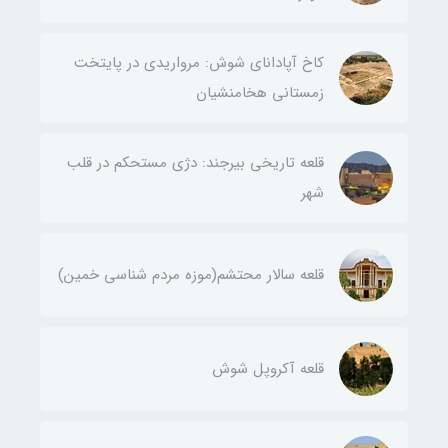
کاخ آپادانای شوش: مرواریدی در پایتخت
زمستانی هخامنشیان
قلعه تاریخی بیرجند: دژی مستحکم در قلب
شهر
قلعه سالار محتشم(موزه مردم شناسی خمین)
قلعه آکروپل شوش