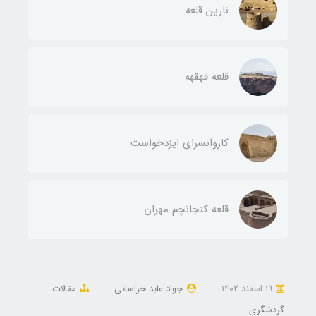
نارین قلعه
قلعه قهقهه
کاروانسرای ایزدخواست
قلعه کنجانچم مهران
19 اسفند 1402
جواد عابد خراسانی
مقالات
گردشگری