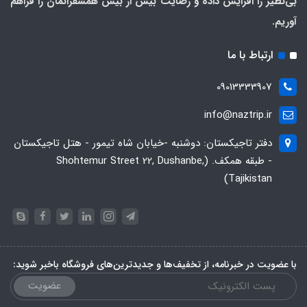
بی‌نظیر را افزایش داده و رضایت بیش از بیش همسفرانمان را فراهم
آوریم.
ارتباط با ما
09013333907
info@naztrip.ir
دفتر تاجیکستان: دوشنبه -خیابان شاه تیمور - هتل تاجیکستان
- طبقه همکف. (Shohtemur Street 22, Dushanbe,
Tajikistan)
با عضویت در خبرنامه، از تخفیف‌ها و جدیدترین‌های فروشگاه باخبر شوید:
عضویت