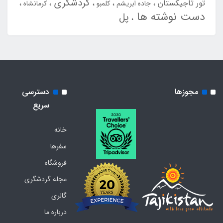
گردشگری
تور تاجیکستان
جاده ابریشم
کلمبو
کرمانشاه
دست نوشته ها
پل
مجوزها
دسترسی
سریع
خانه
سفرها
فروشگاه
مجله گردشگری
گالری
درباره ما