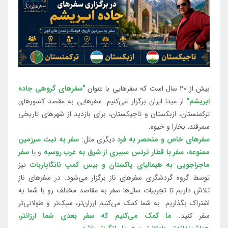
بیش از 20 سال است که سفرهایی با عنوان
"سفرهای گروهی جاده
ابریشم"
از مبدا ایران برگزار می‌کنیم. سفرهایی به مقصد کشورهای
ترکمنستان، ازبکستان و تاجیکستان، برای بازدید از شهرهای تاریخی
سمرقند، بخارا و خیوه.
سفرهای خاص و منحصر به فرد
دیگری مثل:
سفر به تبت سرزمین
ممنوعه
،
سفر با قطار ترنس سیبری از شرق به غرب روسیه
و یا
سفر
ماجراجویی به هیمالیای پاکستان و بیس کمپ نانگاپاربات
نیز
توسط گروه گردشگری سفرهای ناز برگزار می‌شود. در سفرهای ناز
تلاش داریم تا تجربیات سال‌ها سفر به مقاصد مختلف رو با شما به
اشتراک بگذاریم. به شما کمک می‌کنیم ارزان‌تر، سبک‌تر و طولانی‌تر
سفر کنید.
ما کمک می‌کنیم که سفر بعدی شما ارزانتر،