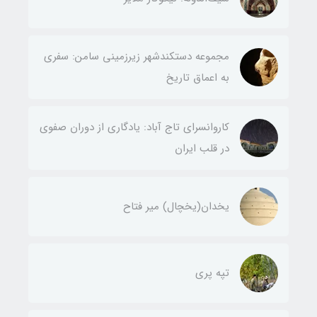
مجموعه دستکندشهر زیرزمینی سامن: سفری
به اعماق تاریخ
کاروانسرای تاج آباد: یادگاری از دوران صفوی
در قلب ایران
یخدان(يخچال) مير فتاح
تپه پری