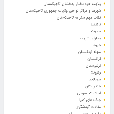
ولایت خودمختار بدخشان تاجیکستان
شهرها و مراکز نواحی ولایات جمهوری تاجیکستان
نکات مهم سفر به تاجیکستان
تاشکند
سمرقند
بخارای شریف
خیوه
مجله ازبکستان
قزاقستان
قرقیزستان
ونزوئلا
سریلانکا
هندوستان
اطلاعات عمومی
جاذبه‌های کنیا
مقالات گردشگری
مقاصد روستایی ایران