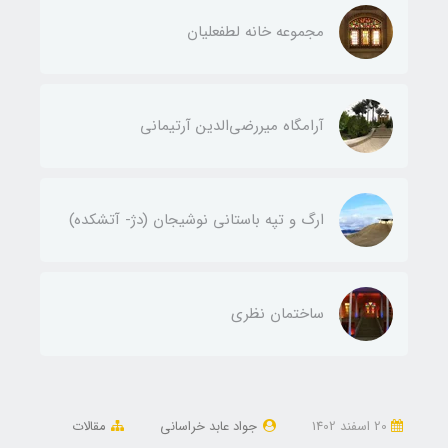
مجموعه خانه لطفعليان
آرامگاه ميررضي‌الدين آرتيمانی
ارگ و تپه باستاني نوشيجان (دژ- آتشکده)
ساختمان نظری
20 اسفند 1402
جواد عابد خراسانی
مقالات