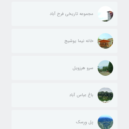
مجموعه تاریخی فرح آباد
خانه نیما یوشیج
سرو هرزویل
باغ عباس آباد
پل وِرِسک