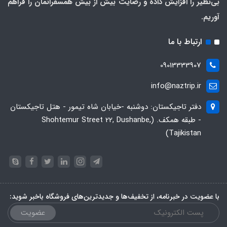
بی‌نظیر را افزایش داده و رضایت بیش از بیش همسفرانمان را فراهم
آوریم.
ارتباط با ما
09013333907
info@naztrip.ir
دفتر تاجیکستان: دوشنبه -خیابان شاه تیمور - هتل تاجیکستان
- طبقه همکف. (Shohtemur Street 22, Dushanbe,
Tajikistan)
با عضویت در خبرنامه، از تخفیف‌ها و جدیدترین‌های فروشگاه باخبر شوید:
عضویت