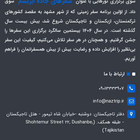
"سفرهای جاده ابریشم"
سوی برگزاری تورهایی با عنوان
سوق
داد. از اوّلین برنامه سفر زمینی که از شهر مشهد به مقصد کشورهای
ترکمنستان، ازبکستان و تاجیکستان شروع شد، بیش بیست سال
گذشته است. در سال 1404 بیستمین سالگرد برگزاری این سفرها را
جشن گرفتیم. و همچنان در هر سفر تلاش می‌کنیم، کیفیت این سفر
بی‌نظیر را افزایش داده و رضایت بیش از بیش همسفرانمان را فراهم
آوریم.
ارتباط با ما
09013333907
info@naztrip.ir
دفتر تاجیکستان: دوشنبه -خیابان شاه تیمور - هتل تاجیکستان
- طبقه همکف. (Shohtemur Street 22, Dushanbe,
Tajikistan)