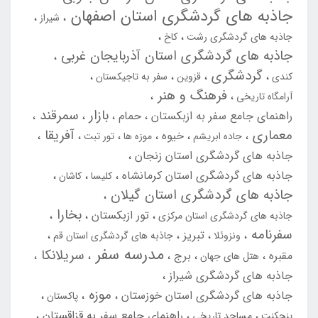
جاذبه های گردشگری استان اصفهان
شیراز
جاذبه های گردشگری رشت
کاخ
جاذبه های گردشگری استان آذربایجان غربی
گردشگری
کندی
قزوین
سفر به تاجیکستان
فرهنگ و هنر
آرامگاه تاریخی
بازار
سمرقند
راهنمای جامع سفر به ازبکستان
حمام
معماری
آفریقا
خیوه
جاده ابریشم
موزه ها
تور تبت
جاذبه های گردشگری استان زنجان
جاذبه های گردشگری استان کرمانشاه
کلیسا
کاشان
جاذبه های گردشگری استان گیلان
بخارا
تور ازبکستان
جاذبه های گردشگری استان مرکزی
سفرنامه
تبریز
ونزوئلا
جاذبه های گردشگری استان قم
مدرسه سفر
سریلانکا
مقبره
برج
هتل های جهان
جاذبه های گردشگری شیراز
موزه
جاذبه های گردشگری استان خوزستان
پاکستان
راهنمای جامع سفر به قزاقستان
پنجکنت
مساجد تاریخی