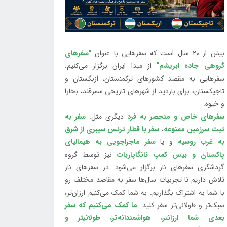
بیش از 20 سال است که سفرهایی با عنوان
"سفرهای
گروهی جاده ابریشم"
از مبدا ایران برگزار می‌کنیم.
سفرهایی به مقصد کشورهای ترکمنستان، ازبکستان و
تاجیکستان، برای بازدید از شهرهای تاریخی سمرقند، بخارا
و خیوه.
سفرهای خاص و منحصر به فرد
دیگری مثل:
سفر به
تبت سرزمین ممنوعه
،
سفر با قطار ترنس سیبری از شرق
به غرب روسیه
و یا
سفر ماجراجویی به هیمالیای
پاکستان و بیس کمپ نانگاپاربات
نیز توسط گروه
گردشگری سفرهای ناز برگزار می‌شود. در سفرهای ناز
تلاش داریم تا تجربیات سال‌ها سفر به مقاصد مختلف رو
با شما به اشتراک بگذاریم. به شما کمک می‌کنیم ارزان‌تر،
سبک‌تر و طولانی‌تر سفر کنید.
ما کمک می‌کنیم که سفر
بعدی شما ارزانتر، هواشمندانه‌تر، طولانی‎تر و