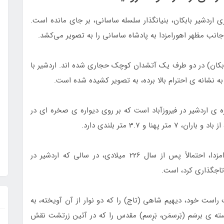
ری اردشیر بابکان، بنیانگذار سلسله ساسانی، بر جای مانده است.
ب مظهر اهورامزدا به پادشاه ساسانی را به تصویر می‌کشد.
 بابکان) در دو طرف یک آتشدان کوچک حجاری شده اند. اردشیر با
 نشانه ی احترام بالا برده، به تصویر کشیده شده است.
 ی اردشیر در فیروزآباد است که بر روی دیواره ی صخره ای در
و 3.7 متر بلندی دارد.
موضوع این نگاره، دیهیم ستانی اردشیر اول از اهورامزدا، احتمالاً پس از سال 226 میلادی، در سالی که اردشیر در
تاجگذاری کرد، است.
راست خود، دیهیم شاهی (تاج) را که دو نوار از آن آویخته، به
ه ی برسَم (بَرسمَن، بَرِسم) مقدس را که در آئین زرتشت نقش