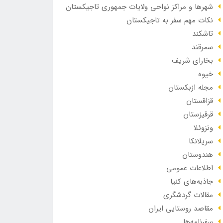
شهرها و مراکز نواحی ولایات جمهوری تاجیکستان
نکات مهم سفر به تاجیکستان
تاشکند
سمرقند
بخارای شریف
خیوه
مجله ازبکستان
قزاقستان
قرقیزستان
ونزوئلا
سریلانکا
هندوستان
اطلاعات عمومی
جاذبه‌های کنیا
مقالات گردشگری
مقاصد روستایی ایران
سفرنامه‌ها