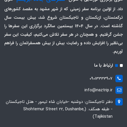
داد. از اوّلین برنامه سفر زمینی که از شهر مشهد به مقصد کشورهای
ترکمنستان، ازبکستان و تاجیکستان شروع شد، بیش بیست سال
گذشته است. در سال 1404 بیستمین سالگرد برگزاری این سفرها را
جشن گرفتیم. و همچنان در هر سفر تلاش می‌کنیم، کیفیت این سفر
بی‌نظیر را افزایش داده و رضایت بیش از بیش همسفرانمان را فراهم
آوریم.
ارتباط با ما
09013333907
info@naztrip.ir
دفتر تاجیکستان: دوشنبه -خیابان شاه تیمور - هتل تاجیکستان
- طبقه همکف. (Shohtemur Street 22, Dushanbe,
Tajikistan)