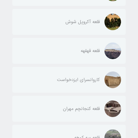
قلعه آکروپل شوش
قلعه قهقهه
کاروانسرای ایزدخواست
قلعه کنجانچم مهران
قلعه سه کوهه