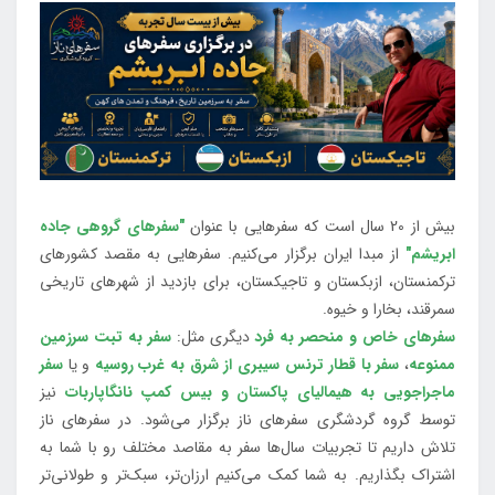
بیش از 20 سال است که سفرهایی با عنوان
"سفرهای گروهی جاده
ابریشم"
از مبدا ایران برگزار می‌کنیم. سفرهایی به مقصد کشورهای
ترکمنستان، ازبکستان و تاجیکستان، برای بازدید از شهرهای تاریخی
سمرقند، بخارا و خیوه.
سفرهای خاص و منحصر به فرد
دیگری مثل:
سفر به تبت سرزمین
ممنوعه
،
سفر با قطار ترنس سیبری از شرق به غرب روسیه
و یا
سفر
ماجراجویی به هیمالیای پاکستان و بیس کمپ نانگاپاربات
نیز
توسط گروه گردشگری سفرهای ناز برگزار می‌شود. در سفرهای ناز
تلاش داریم تا تجربیات سال‌ها سفر به مقاصد مختلف رو با شما به
اشتراک بگذاریم. به شما کمک می‌کنیم ارزان‌تر، سبک‌تر و طولانی‌تر