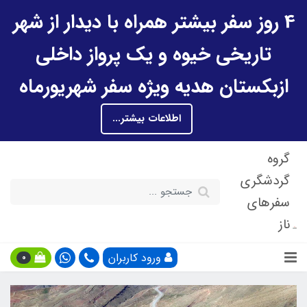
4 روز سفر بیشتر همراه با دیدار از شهر
تاریخی خیوه و یک پرواز داخلی
ازبکستان هدیه ویژه سفر شهریورماه
اطلاعات بیشتر...
گروه
گردشگری
سفرهای
ناز
ورود کاربران
0