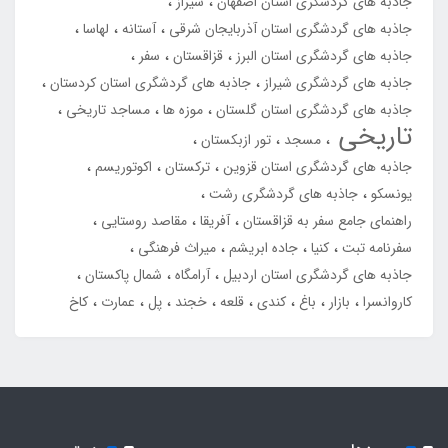
جاذبه های گردشگری استان اصفهان
شیراز
جاذبه های گردشگری استان آذربایجان شرقی
آستانه
لهاسا
جاذبه های گردشگری استان البرز
قزاقستان
سفر
جاذبه های گردشگری شیراز
جاذبه های گردشگری استان کردستان
جاذبه های گردشگری استان گلستان
موزه ها
مساجد تاریخی
تاریخی
مسجد
تور ازبکستان
جاذبه های گردشگری استان قزوین
ترکستان
اکوتوریسم
یونسکو
جاذبه های گردشگری رشت
راهنمای جامع سفر به قزاقستان
آفریقا
مقاصد روستایی
سفرنامه تبت
کنیا
جاده ابریشم
میراث فرهنگی
جاذبه های گردشگری استان اردبیل
آرامگاه
شمال پاکستان
کاروانسرا
بازار
باغ
کندی
قلعه
خجند
پل
عمارت
کاخ