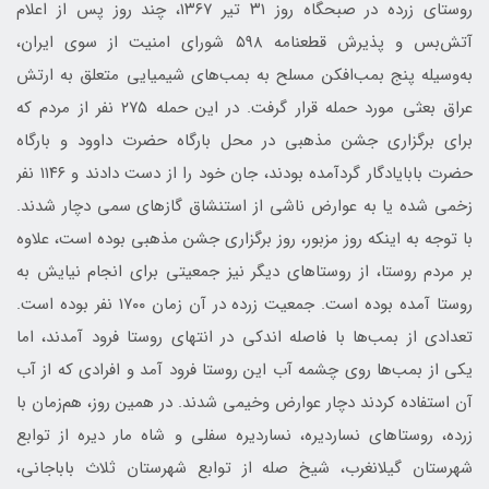
روستای زرده در صبحگاه روز ۳۱ تیر ۱۳۶۷، چند روز پس از اعلام
آتش‌بس و پذیرش قطعنامه ۵۹۸ شورای امنیت از سوی ایران،
به‌وسیله پنج بمب‌افکن مسلح به بمب‌های شیمیایی متعلق به ارتش
عراق بعثی مورد حمله قرار گرفت. در این حمله ۲۷۵ نفر از مردم که
برای برگزاری جشن مذهبی در محل بارگاه حضرت داوود و بارگاه
حضرت بابایادگار گردآمده بودند، جان خود را از دست دادند و ۱۱۴۶ نفر
زخمی شده یا به عوارض ناشی از استنشاق گازهای سمی دچار شدند.
با توجه به اینکه روز مزبور، روز برگزاری جشن مذهبی بوده است، علاوه
بر مردم روستا، از روستاهای دیگر نیز جمعیتی برای انجام نیایش به
روستا آمده بوده است. جمعیت زرده در آن زمان ۱۷۰۰ نفر بوده است.
تعدادی از بمب‌ها با فاصله اندکی در انتهای روستا فرود آمدند، اما
یکی از بمب‌ها روی چشمه آب این روستا فرود آمد و افرادی که از آب
آن استفاده کردند دچار عوارض وخیمی شدند. در همین روز، هم‌زمان با
زرده، روستاهای نساردیره، نساردیره سفلی و شاه مار دیره از توابع
شهرستان گیلانغرب، شیخ صله از توابع شهرستان ثلاث باباجانی،