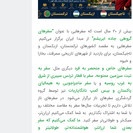
بیش از 20 سال است که سفرهایی با عنوان
"سفرهای
گروهی جاده ابریشم"
از مبدا ایران برگزار می‌کنیم.
سفرهایی به مقصد کشورهای ترکمنستان، ازبکستان و
تاجیکستان، برای بازدید از شهرهای تاریخی سمرقند، بخارا
و خیوه.
سفرهای خاص و منحصر به فرد
دیگری مثل:
سفر به
تبت سرزمین ممنوعه
،
سفر با قطار ترنس سیبری از شرق
به غرب روسیه
و یا
سفر ماجراجویی به هیمالیای
پاکستان و بیس کمپ نانگاپاربات
نیز توسط گروه
گردشگری سفرهای ناز برگزار می‌شود. در سفرهای ناز
تلاش داریم تا تجربیات سال‌ها سفر به مقاصد مختلف رو
با شما به اشتراک بگذاریم. به شما کمک می‌کنیم ارزان‌تر،
سبک‌تر و طولانی‌تر سفر کنید.
ما کمک می‌کنیم که سفر
بعدی شما ارزانتر، هواشمندانه‌تر، طولانی‎تر و