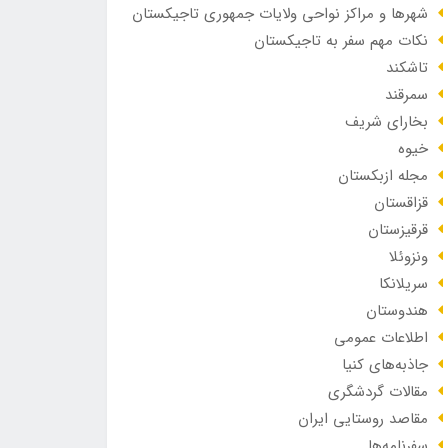
شهرها و مراکز نواحی ولایات جمهوری تاجیکستان
نکات مهم سفر به تاجیکستان
تاشکند
سمرقند
بخارای شریف
خیوه
مجله ازبکستان
قزاقستان
قرقیزستان
ونزوئلا
سریلانکا
هندوستان
اطلاعات عمومی
جاذبه‌های کنیا
مقالات گردشگری
مقاصد روستایی ایران
سفرنامه‌ها