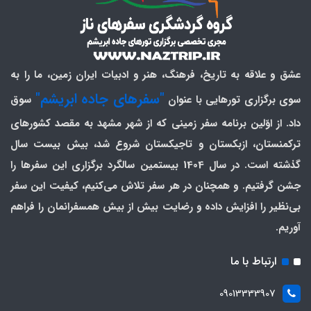
عشق و علاقه به تاریخ، فرهنگ، هنر و ادبیات ایران زمین، ما را به
"سفرهای جاده ابریشم"
سوی برگزاری تورهایی با عنوان
سوق
داد. از اوّلین برنامه سفر زمینی که از شهر مشهد به مقصد کشورهای
ترکمنستان، ازبکستان و تاجیکستان شروع شد، بیش بیست سال
گذشته است. در سال 1404 بیستمین سالگرد برگزاری این سفرها را
جشن گرفتیم. و همچنان در هر سفر تلاش می‌کنیم، کیفیت این سفر
بی‌نظیر را افزایش داده و رضایت بیش از بیش همسفرانمان را فراهم
آوریم.
ارتباط با ما
09013333907