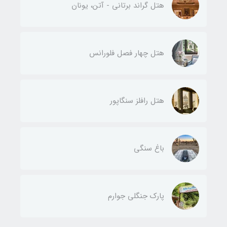
هتل گراند برتانی - آتن، یونان
هتل چهار فصل فلورانس
هتل رافلز سنگاپور
باغ سنگی
پارک جنگلی جوارم