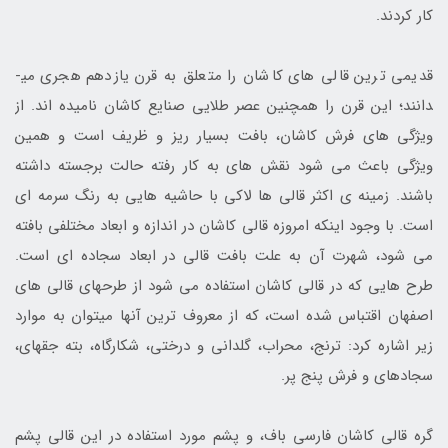
کار کردند.
قدیمی ­ترین قالی­ های کاشان را متعلق به قرن یازدهم هجری می­
دانند؛ این قرن را همچنین عصر طلایی صنایع کاشان نامیده ­اند. از
ویژگی­ های فرش کاشان، بافت بسیار ریز و ظریف است و همین
ویژگی باعث می­ شود نقش­ های به کار رفته حالت برجسته داشته
باشند. زمینه ی اکثر قالی ­ها لاکی با حاشیه­ هایی به رنگ سرمه ­ای
است. با وجود این­که امروزه قالی کاشان در اندازه و ابعاد مختلفی بافته
می­ شود، شهرت آن به علت بافت قالی در ابعاد سجاده ­ای است.
طرح­ هایی که در قالی کاشان استفاده می ­شود از طرح­های قالی­ های
اصفهان اقتباس شده است، که از معروف­ ترین آنها می­توان به موارد
زیر اشاره کرد: ترنج، محراب، گلدانی و درختی، شکارگاه، بته جقه­ای،
سجاده­ای و فرش پنج­­ پر.
گره قالی کاشان فارسی ­باف، و پشم مورد استفاده در این قالی پشم