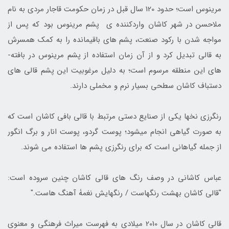
مرینوس است؛ حدود 120 سال قبل در زمان حکومت قاجار مردی به نام
ملا­حسن در شهر کاشان وارد­کننده ی پشم مرینوس بود که پس از
مواجه­ شدن با رکود صنعت، پشم ­های باقی­مانده را به کمک همسرش
به قالی تبدیل کرد و از آن زمان استفاده از پشم مرینوس در بافته­
های این منطقه مرسوم است؛ به دلیل مرغوبیت این پشم قالی ­های
دستباف کاشان سطحی بسیار نرم و مخملی دارند.
رنگرزی نخ­ها یکی از صنایع­ دستی مرتبط با قالی­ بافی کاشان است که
به­ صورت گیاهی انجام می­شود؛ پوست گردو، پوست انار و برگ انگور
از جمله گیاهانی است که برای رنگرزی پشم ­ها استفاده می­ شوند.
عباس کاشانی در وصف رنگ­ های قالی کاشان چنین سروده است:
"قالی کاشان بهشت رنگ­هاست / رنگ­هایش نغمۀ آهنگ­ هاست."
قالی کاشان در سال 2010 میلادی به فهرست میراث فرهنگی و معنوی