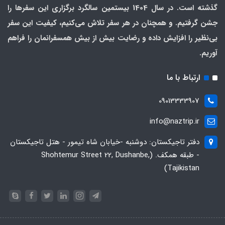
گذشته است. در سال 1404 بیستمین سالگرد برگزاری این سفرها را
جشن گرفتیم. و همچنان در هر سفر تلاش می‌کنیم، کیفیت این سفر
بی‌نظیر را افزایش داده و رضایت بیش از بیش همسفرانمان را فراهم
آوریم.
ارتباط با ما
09013333907
info@naztrip.ir
دفتر تاجیکستان: دوشنبه -خیابان شاه تیمور - هتل تاجیکستان
- طبقه همکف. (Shohtemur Street 22, Dushanbe,
Tajikistan)