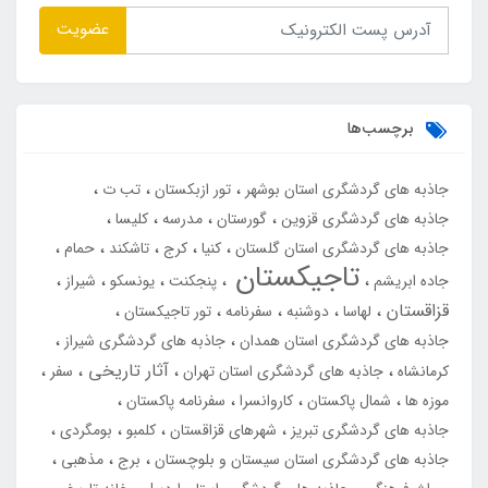
عضویت
برچسب‌ها
جاذبه های گردشگری استان بوشهر
تور ازبکستان
تب ت
جاذبه های گردشگری قزوین
گورستان
مدرسه
کلیسا
جاذبه های گردشگری استان گلستان
کنیا
کرج
تاشکند
حمام
تاجیکستان
جاده ابریشم
پنجکنت
یونسکو
شیراز
قزاقستان
لهاسا
دوشنبه
سفرنامه
تور تاجیکستان
جاذبه های گردشگری استان همدان
جاذبه های گردشگری شیراز
آثار تاریخی
کرمانشاه
جاذبه های گردشگری استان تهران
سفر
موزه ها
شمال پاکستان
کاروانسرا
سفرنامه پاکستان
جاذبه های گردشگری تبریز
شهرهای قزاقستان
کلمبو
بومگردی
جاذبه های گردشگری استان سیستان و بلوچستان
برج
مذهبی