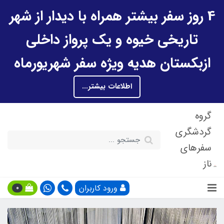
4 روز سفر بیشتر همراه با دیدار از شهر
تاریخی خیوه و یک پرواز داخلی
ازبکستان هدیه ویژه سفر شهریورماه
اطلاعات بیشتر...
گروه
گردشگری
سفرهای
ناز
ورود کاربران
0