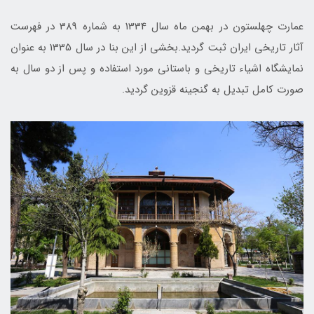
عمارت چهلستون در بهمن ماه سال 1334 به شماره 389 در فهرست
آثار تاريخي ايران ثبت گرديد.بخشي از اين بنا در سال 1335 به عنوان
نمايشگاه اشياء تاريخي و باستاني مورد استفاده و پس از دو سال به
صورت كامل تبديل به گنجينه قزوين گرديد.