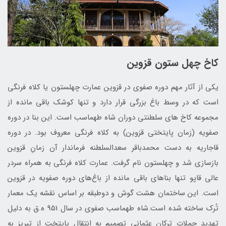
کاخ چهل ستون قزوین
یکی از آثار مهم دوره صفوی در قزوین عمارت چهلستون یا کلاه فرنگی
است که در وسط باغ بزرگی قرار دارد و تنها کوشک باقی ‌مانده از
مجموعه کاخ‌ های سلطنتی دوران شاه طهماسب است. این بنا در دوره
صفویه (زمان پایتختی قزوین) به کلاه ‌فرنگی معروف بود. در دوره
قاجاریه به دست محمدباقر سعدالسلطنه فرماندار آن زمانِ قزوین
بازسازی شد و چهلستون نام گرفت. عمارت کلاه فرنگی به همراه سردر
عالی قاپو تنها بناهای باقی‌ مانده از باغ‌های دوره صفویه در قزوین
است. این ساختمان هشت‌ گوش و دوطبقه بر اساس نقشه یک معمار
تُرک ساخته شده است.شاه طهماسب صفوي در سال 951 ه.ق به دليل
تهديد حملات تركان عثماني تصميم به انتقال پايتخت از تبريز به