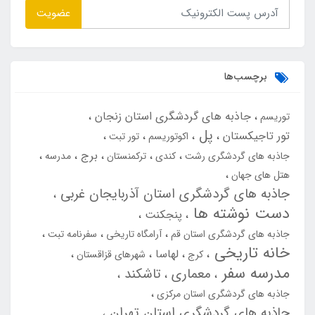
عضویت
برچسب‌ها
جاذبه های گردشگری استان زنجان
توریسم
پل
تور تاجیکستان
اکوتوریسم
تور تبت
برج
جاذبه های گردشگری رشت
کندی
ترکمنستان
مدرسه
هتل های جهان
جاذبه های گردشگری استان آذربایجان غربی
دست نوشته ها
پنجکنت
جاذبه های گردشگری استان قم
آرامگاه تاریخی
سفرنامه تبت
خانه تاریخی
لهاسا
کرج
شهرهای قزاقستان
مدرسه سفر
معماری
تاشکند
جاذبه های گردشگری استان مرکزی
جاذبه های گردشگری استان تهران