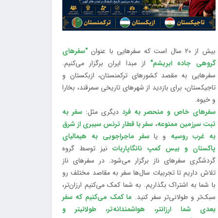
بیش از 20 سال است که سفرهایی با عنوان
"سفرهای
گروهی جاده ابریشم"
از مبدا ایران برگزار می‌کنیم.
سفرهایی به مقصد کشورهای ترکمنستان، ازبکستان و
تاجیکستان، برای بازدید از شهرهای تاریخی سمرقند، بخارا
و خیوه.
سفرهای خاص و منحصر به فرد
دیگری مثل:
سفر به
تبت سرزمین ممنوعه
،
سفر با قطار ترنس سیبری از شرق
به غرب روسیه
و یا
سفر ماجراجویی به هیمالیای
پاکستان و بیس کمپ نانگاپاربات
نیز توسط گروه
گردشگری سفرهای ناز برگزار می‌شود. در سفرهای ناز
تلاش داریم تا تجربیات سال‌ها سفر به مقاصد مختلف رو
با شما به اشتراک بگذاریم. به شما کمک می‌کنیم ارزان‌تر،
سبک‌تر و طولانی‌تر سفر کنید.
ما کمک می‌کنیم که سفر
بعدی شما ارزانتر، هواشمندانه‌تر، طولانی‎تر و