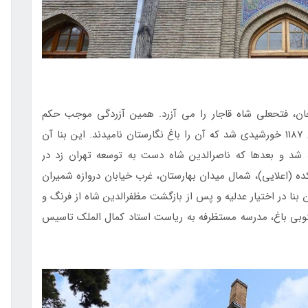
 خان، فتحعلی شاه قاجار را می­ آزرد. همین آزردگی موجب حکم
همایونی مبنی بر ساخت اقامتگاهی تابستانی در سال 1187 خورشیدی شد که آن را باغ نگارستان نامیدند. این بنا آن
 شد و بعدها که ناصرالدین شاه دست به توسعه تهران زد در
(اعلایی)، شمال میدان بهارستان، غرب خیابان دروازه شمیران
لیشاه قرار گرفت. 20 سال بعد این بنا در اختیار عدلیه و پس از بازگشت مظفرالدین شاه از فرنگ و
نوبی باغ، مدرسه مستظرفه به ریاست استاد کمال الملک تاسیس