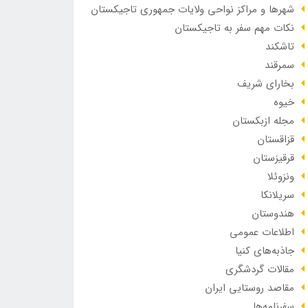
شهرها و مراکز نواحی ولایات جمهوری تاجیکستان
نکات مهم سفر به تاجیکستان
تاشکند
سمرقند
بخارای شریف
خیوه
مجله ازبکستان
قزاقستان
قرقیزستان
ونزوئلا
سریلانکا
هندوستان
اطلاعات عمومی
جاذبه‌های کنیا
مقالات گردشگری
مقاصد روستایی ایران
سفرنامه‌ها