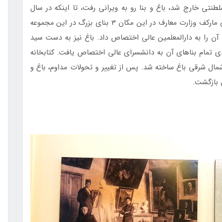
لطنتی خارج شد، باغ و بنا رو به ویرانی رفت، تا اینکه در سال
1307 خورشیدی با کمک معمار و مهندس روس، الکسی مارکف وزارت معارف در این مکان 3 بنای بزرگ در این مجموعه
مل دو تالار و 164 اتاق ساخت و آن را به دارالمعلمین عالی اختصاص داد. باغ نیز به دست سید
باغبان باز طراحی و در سال 1311 خورشیدی تمام بناهای آن به دانشسرای عالی اختصاص یافت. کتابخانه
پروین اعتصامی در سال 1315 در ضلع شمال شرقی باغ ساخته شد. پس از تغییر و تحولات مداوم، باغ و