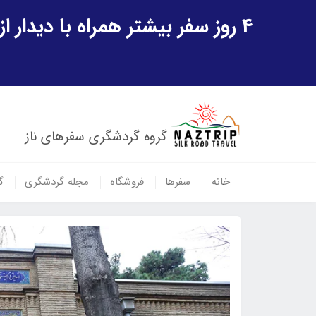
4 روز سفر بیشتر همراه با دیدار از شهر تاریخی خیوه و یک پرواز داخلی ازبکستان هدیه ویژه سفر شهریورماه
گروه گردشگری سفرهای ناز
خانه
سفرها
فروشگاه
مجله گردشگری
گ