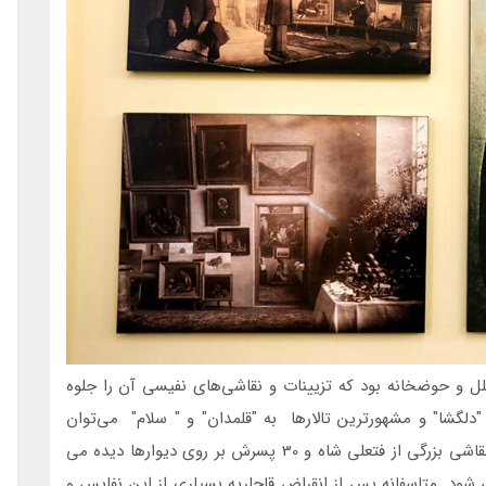
مجلل و حوضخانه بود که تزیینات و نقاشی‌های نفیسی آن را جلوه
"دلگشا" و مشهورترین تالارها به "قلمدان" و " سلام" می‌توان
اشاره کرد. در تالار قلمدان نگاره­ های زیادی همچون نقاشی بزرگی از فتعلی شاه و 30 پسرش بر روی دیوارها دیده می
­شود. متاسفانه پس از انقراض قاجاریه بسیاری از این نفایس و