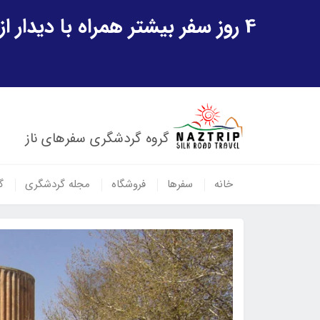
4 روز سفر بیشتر همراه با دیدار از شهر تاریخی خیوه و یک پرواز داخلی ازبکستان هدیه ویژه سفر شهریورماه
گروه گردشگری سفرهای ناز
خانه
سفرها
فروشگاه
مجله گردشگری
گ