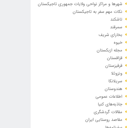
شهرها و مراکز نواحی ولایات جمهوری تاجیکستان
نکات مهم سفر به تاجیکستان
تاشکند
سمرقند
بخارای شریف
خیوه
مجله ازبکستان
قزاقستان
قرقیزستان
ونزوئلا
سریلانکا
هندوستان
اطلاعات عمومی
جاذبه‌های کنیا
مقالات گردشگری
مقاصد روستایی ایران
سفرنامه‌ها