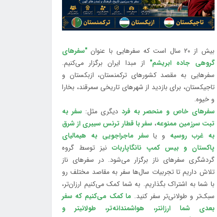
بیش از 20 سال است که سفرهایی با عنوان
"سفرهای
گروهی جاده ابریشم"
از مبدا ایران برگزار می‌کنیم.
سفرهایی به مقصد کشورهای ترکمنستان، ازبکستان و
تاجیکستان، برای بازدید از شهرهای تاریخی سمرقند، بخارا
و خیوه.
سفرهای خاص و منحصر به فرد
دیگری مثل:
سفر به
تبت سرزمین ممنوعه
،
سفر با قطار ترنس سیبری از شرق
به غرب روسیه
و یا
سفر ماجراجویی به هیمالیای
پاکستان و بیس کمپ نانگاپاربات
نیز توسط گروه
گردشگری سفرهای ناز برگزار می‌شود. در سفرهای ناز
تلاش داریم تا تجربیات سال‌ها سفر به مقاصد مختلف رو
با شما به اشتراک بگذاریم. به شما کمک می‌کنیم ارزان‌تر،
سبک‌تر و طولانی‌تر سفر کنید.
ما کمک می‌کنیم که سفر
بعدی شما ارزانتر، هواشمندانه‌تر، طولانی‎تر و