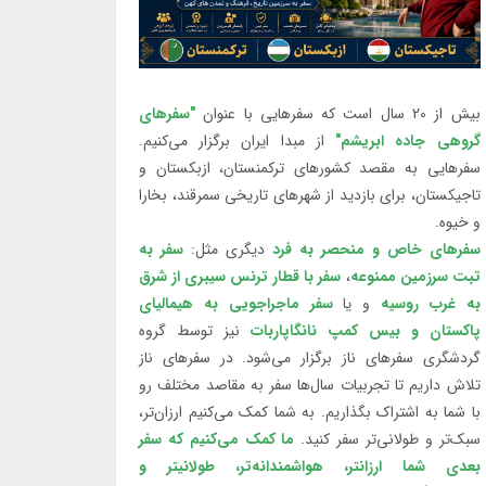
بیش از 20 سال است که سفرهایی با عنوان
"سفرهای
گروهی جاده ابریشم"
از مبدا ایران برگزار می‌کنیم.
سفرهایی به مقصد کشورهای ترکمنستان، ازبکستان و
تاجیکستان، برای بازدید از شهرهای تاریخی سمرقند، بخارا
و خیوه.
سفرهای خاص و منحصر به فرد
دیگری مثل:
سفر به
تبت سرزمین ممنوعه
،
سفر با قطار ترنس سیبری از شرق
به غرب روسیه
و یا
سفر ماجراجویی به هیمالیای
پاکستان و بیس کمپ نانگاپاربات
نیز توسط گروه
گردشگری سفرهای ناز برگزار می‌شود. در سفرهای ناز
تلاش داریم تا تجربیات سال‌ها سفر به مقاصد مختلف رو
با شما به اشتراک بگذاریم. به شما کمک می‌کنیم ارزان‌تر،
سبک‌تر و طولانی‌تر سفر کنید.
ما کمک می‌کنیم که سفر
بعدی شما ارزانتر، هواشمندانه‌تر، طولانی‎تر و