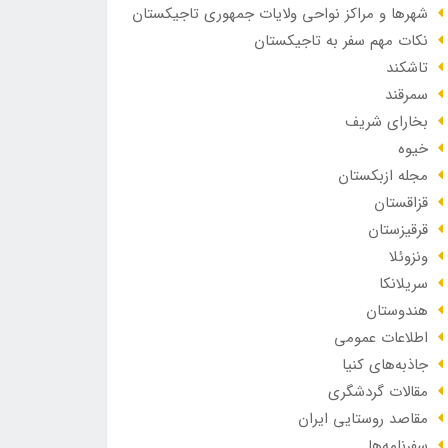
شهرها و مراکز نواحی ولایات جمهوری تاجیکستان
نکات مهم سفر به تاجیکستان
تاشکند
سمرقند
بخارای شریف
خیوه
مجله ازبکستان
قزاقستان
قرقیزستان
ونزوئلا
سریلانکا
هندوستان
اطلاعات عمومی
جاذبه‌های کنیا
مقالات گردشگری
مقاصد روستایی ایران
سفرنامه‌ها