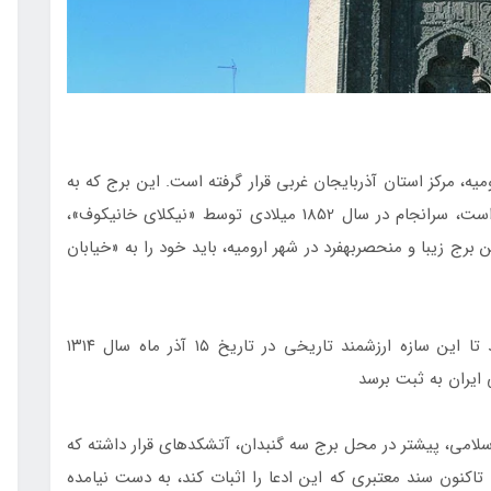
برج یادمانی است که در جنوب‎شرقی ارومیه، مرکز استان آذربایجان غربی قرار گرفته است. این برج که به
گواه کتیبه آجری آن، یادگار قرن ششم هجری قمری است، سرانجام در سال 1852 میلادی توسط «نیکلای خانیکوف»،
مردم‎شناس روس، به همگان معرفی شد. برای دیدن این برج زیبا و منحصربه‎فرد در شهر ارومیه، باید خود را به «خیابان
اهمیت تاریخی و معماری برج سه گنبدان منجر شد تا این سازه ارزشمند تاریخی در تاریخ ۱۵ آذر ماه سال ۱۳۱۴
به عقیده بسیاری از تاریخ‎دانان و کارشناسان معماری اسلامی، پیش‎تر در محل برج سه گنبدان، آتشکده‎ای قرار داشته که
ه حکومت ساسانیان باز می‎گشت. اما تاکنون سند معتبری که این ادعا را اثبات کند، به دست نیامده