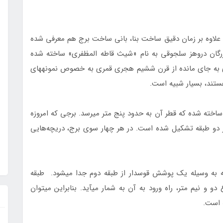
ه برج اطلاعات معتبری را در اختیار قرار می‎دهد. علاوه بر زمان دقیق ساخت بنا، بانی ساخت برج هم معرفی شده
 بزرگان دروهز سلجوقی به نام «شیث قاطه المظفری» ساخته شده
است. شکل و شمایل برج سه گنبدان با سایر سازه‎های به جای مانده از قرن ششیم هجری قمری به خصوص نمونه‎های
برج سه گنبدان بر روی سکوی بلند و استوانه‎ای شکلی ساخته شده که قطر آن به حدود پنج متر می‎رسد. برجی که امروزه
یم 13 متر ارتفاع دارد و از دو طبقه تشکیل شده است. در هر چهار سوی برج، دریچه‌هایی
نخستین طبقه از برج کاربری سردابه‎ای دارد. این طبقه به وسیله یک پوشش قوس‎دار از طبقه دوم جدا می‎شود. طبقه
بالای سردابه، «اتاق مقبره» قرار دارد که دری به ارتفاع دو و نیم متر، راه ورود به آن به شمار می‎آید. بنابراین می‎توان
 است.