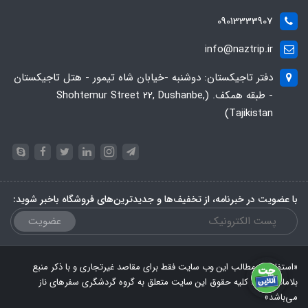
09013333907
info@naztrip.ir
دفتر تاجیکستان: دوشنبه -خیابان شاه تیمور - هتل تاجیکستان
- طبقه همکف. (Shohtemur Street 22, Dushanbe,
Tajikistan)
با عضویت در خبرنامه، از تخفیف‌ها و جدیدترین‌های فروشگاه باخبر شوید:
عضویت
«استفاده از مطالب این وب سایت فقط برای مقاصد غیرتجاری و با ذکر منبع
بلامانع است. کلیه حقوق این سایت متعلق به گروه گردشگری سفرهای ناز
می‌باشد»