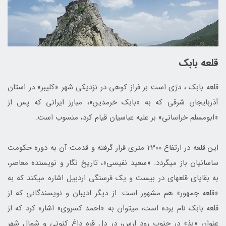
قلعه بابک
قلعه بابک ، دژی است بر فراز کوهی در نزدیکی شهر «کلیبر» در استان
آذربایجان شرقی که به «بابک خرمدین»، مبارز ایرانی که پس از
«ابومسلم خراسانی» بر علیه عباسیان قیام کرد، منسوب است.
این قلعه در ارتفاع 2300 متری قرار گرفته و قدمت آن به دوره حکومت
ساسانیان باز می‎گردد. «سعید نفیسی»، تاریخ‎ نگار و نویسنده معاصر،
به بقایای قلعه‎ای در بیست و یک فرسنگی اردبیل اشاره می‎کند که به
«قلعه جمهور» هم مشهور است. از دیگر ادیبان و نویسندگانی که از
قلعه بابک نام برده است، می‎توان به «احمد کسروی» اشاره کرد که از
عنوان «بذ» در جنوب رود ارس، در دل قره ‎داغ کنونی و شمال شهر