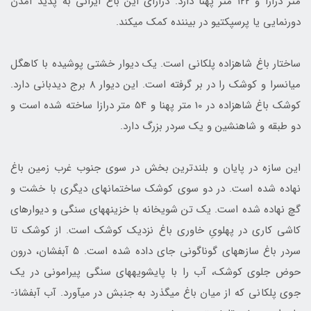
متر درازا و ۱۲۲ متر پهنا دارد. درازای این باغ ایرانی به پدید آمدن
دورنمایی یا پرسپکتیو در بیننده کمک می­کند.
ساختار باغ شاهزاده پلکانی است. یک دیوار خشتی پوشیده با کاهگل
میانسرا و کوشک را در بر گرفته است. این دیوار 8 برج دیدبانی دارد.
کوشک باغ شاهزاده در 10 متر پهنا و 54 متر درازا ساخته شده است و
دو طبقه و شاه­نشین و یک سردر بزرگ دارد.
این سازه در پایان و بلندترین بخش در سوی جنوب غرب زمین باغ
نهاده شده است. در دو سوی کوشک ساختمان­های دیگری با خشت و
گچ نهاده شده است. یک تن‌ شوی­خانه با خزینههای سنگی و دیوارهای
کاشی کاری در پهلویِ خاوری باغ نزدیک کوشک است. از کوشک تا
سردر باغ سازه­های گوناگونی جای داده شده است. 5 آبفشان، درون
حوض جلوی کوشک، آب را با پایشویه­های سنگی پیرامونی در یک
جوی پلکانی که از میان باغ می­گذرد به جنبش در می­آورد. آب آبفشان­