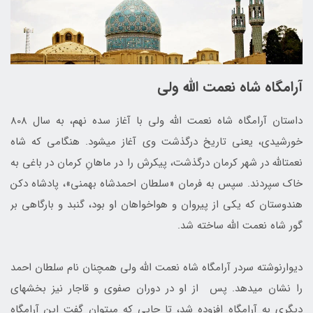
آرامگاه شاه نعمت الله ولی
داستان آرامگاه شاه نعمت ‌الله ولی با آغاز سده نهم، به سال 808
خورشیدی، یعنی تاریخ درگذشت وی آغاز می‎شود. هنگامی که شاه
نعمت‎الله در شهر کرمان درگذشت، پیکرش را در ماهانِ کرمان در باغی به
خاک سپردند. سپس به فرمان «سلطان احمدشاه بهمنی»، پادشاه دکن
هندوستان که یکی از پیروان و هواخواهان او بود، گنبد و بارگاهی بر
گور شاه نعمت ‌الله ساخته شد.
دیوارنوشته سردر آرامگاه شاه نعمت ‌الله ولی همچنان نام سلطان احمد
را نشان می­دهد. پس از او در دوران صفوی و قاجار نیز بخش­های
دیگری به آرامگاه افزوده شد، تا جایی که می­توان گفت این آرامگاه