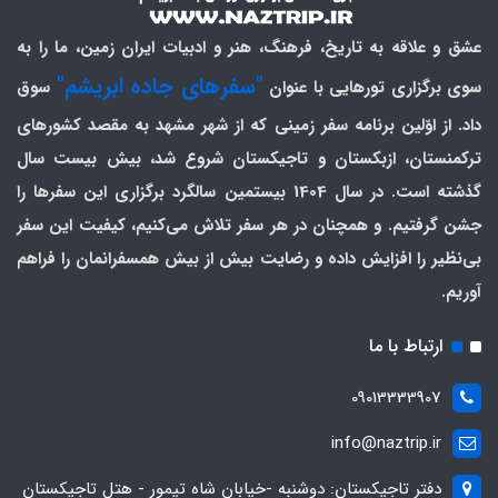
عشق و علاقه به تاریخ، فرهنگ، هنر و ادبیات ایران زمین، ما را به
"سفرهای جاده ابریشم"
سوی برگزاری تورهایی با عنوان
سوق
داد. از اوّلین برنامه سفر زمینی که از شهر مشهد به مقصد کشورهای
ترکمنستان، ازبکستان و تاجیکستان شروع شد، بیش بیست سال
گذشته است. در سال 1404 بیستمین سالگرد برگزاری این سفرها را
جشن گرفتیم. و همچنان در هر سفر تلاش می‌کنیم، کیفیت این سفر
بی‌نظیر را افزایش داده و رضایت بیش از بیش همسفرانمان را فراهم
آوریم.
ارتباط با ما
09013333907
info@naztrip.ir
دفتر تاجیکستان: دوشنبه -خیابان شاه تیمور - هتل تاجیکستان