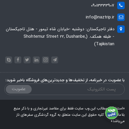
09013333907
info@naztrip.ir
دفتر تاجیکستان: دوشنبه -خیابان شاه تیمور - هتل تاجیکستان
- طبقه همکف. (Shohtemur Street 22, Dushanbe,
Tajikistan)
با عضویت در خبرنامه، از تخفیف‌ها و جدیدترین‌های فروشگاه باخبر شوید:
عضویت
«استفاده از مطالب این وب سایت فقط برای مقاصد غیرتجاری و با ذکر منبع
بلامانع است. کلیه حقوق این سایت متعلق به گروه گردشگری سفرهای ناز
می‌باشد»