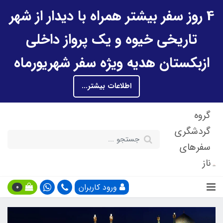
4 روز سفر بیشتر همراه با دیدار از شهر
تاریخی خیوه و یک پرواز داخلی
ازبکستان هدیه ویژه سفر شهریورماه
اطلاعات بیشتر...
گروه
گردشگری
سفرهای
ناز
ورود کاربران
0