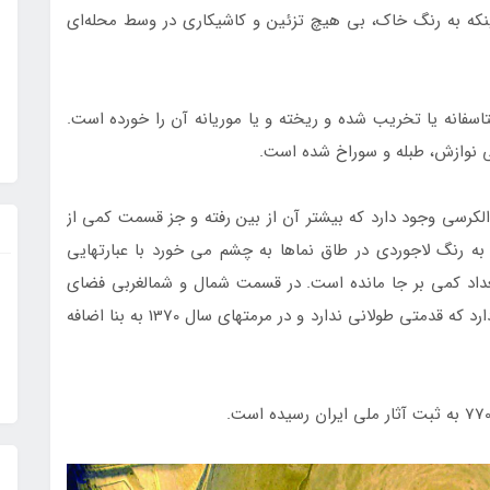
آجری است. زیبایی این بنا در همین سادگی است، این‏که به رنگ خاک، بی هیچ تزئین و کاشی‎کاری در وسط محله‌ای
داخل بنا روی دیوارها آستر کاهگلی کشیده شده اما متاسفانه یا تخریب شده و ریخته‎ و یا موریانه آن را خورده است.
 نوازش، طبله و سوراخ شده است.
دی به متن آیت‌الکرسی وجود دارد که بیشتر آن از بین رفته و جز قسمت کمی از
آن باقی نمانده است. همچنین کتیبه‎های تک عبارتی به رنگ لاجوردی در طاق نماها به چشم می خورد با عبارت‎هایی
چون «الحمدالله»، «الثنا الله» و مانند آن که از آن‏هم تعداد کمی بر جا مانده است. در قسمت شمال و شمال‎غربی فضای
گنبدخانه دو در مشبک زیبای چوبی از جنس چنار قرار دارد که قدمتی طولانی ندارد و در مرمت‏های سال 1370 به بنا اضافه