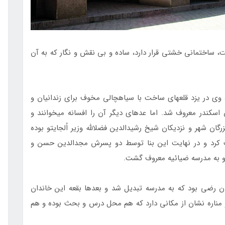
نه بزرگ فهادان است، ساختمانی خشتی قرار دارد، ساده و بی نقش و نگار که به آن
در روایت‏ها آمده است بعد از فتح ایران توسط اسکندر، وی در یزد قلعه‎ای ساخت با سیاه‎چالی مخوف برای زندانیان و
 اسکندر معروف شد. اما عده‏ای دیگر آن را افسانه می‏خوانند و
لدین حسین رضی از بزرگان شهر و نزدیکان شیخ رشید‏الدین فضل‏الله وزیر اُلجایتو بوده
روع به ساخت کرد و در نهایت این بنا توسط دو پسرش مجدالدین حسن و
ندان رضی بود که به مدرسه تبدیل شد و بعدها بقعه این خاندان
 و مناره نشان از مکانی دارد که هم محل درس و بحث بوده و هم