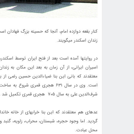
کنار بقعه دوازده امام، آن‎جا که حسی
زندان اسکندر می‎گویند.
اسیران ایرانی، از آن زمان به بعد این مکان به زندان
معتقدند که بانی این بنا ضیاء‎ا
است. وی در سال 631 هجری قمری ش
شرف‌الدین علی به سال 705 هجری قمری تکمیل شد و به مدرسه ضیائیه معروف گشت.
عده‏ای هم معتقدند که این بنا خرابه‏ای از خانه خا
گردید. اما وجود حجره، شبستان، محراب، زاویه، گنبد
محل عبادت.