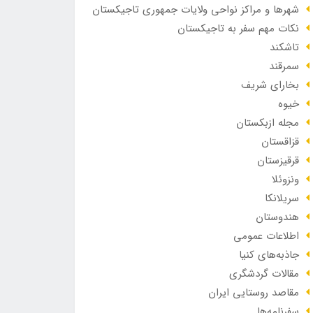
شهرها و مراکز نواحی ولایات جمهوری تاجیکستان
نکات مهم سفر به تاجیکستان
تاشکند
سمرقند
بخارای شریف
خیوه
مجله ازبکستان
قزاقستان
قرقیزستان
ونزوئلا
سریلانکا
هندوستان
اطلاعات عمومی
جاذبه‌های کنیا
مقالات گردشگری
مقاصد روستایی ایران
سفرنامه‌ها