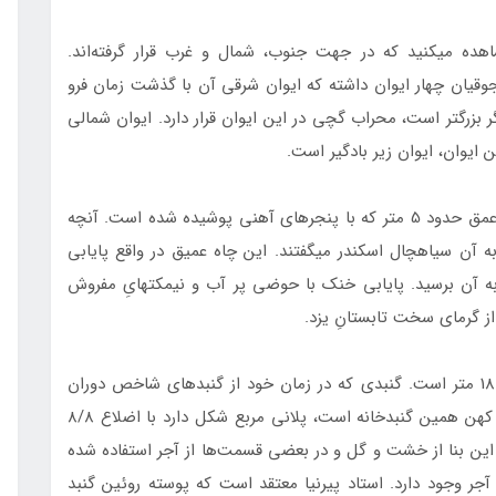
وارد حیاط این مدرسه که می‎‎شوید سه ایوان را مشاهده می‎کنید که در جهت جنوب، شمال و غرب قرار گرفته‌اند.
جوقیان چهار ایوان داشته که ایوان شرقی آن با گذشت زمان فرو
ریخته و از بین رفته است. ایوان غربی از دو ایوان دیگر بزرگ‎تر است، محراب گچی در این ایوان قرار دارد. ایوان شمالی
در وسط این حیاط چاهی وجود دارد به قطر دو متر و عمق حدود 5 متر که با پنجره‎ای آهنی پوشیده شده است. آن‏چه
که به چشم می‎آید سیاهی مطلق است، از این جهت به آن سیاه‎چال اسکندر می‎گفتند. این چاه عمیق در واقع پایابی
د با 38 پله قطور و تنک به آن برسید. پایابی خنک با حوضی پر آب و نیمکت‏هایِ مفروش
مدرسه ضیائیه دارای دو منار بلند، و گنبدی به ارتفاع 18 متر است. گنبدی که در زمان خود از گنبدهای شاخص دوران
اتابکان بوده است. از قدیمی‌ترین قسمت‎های این بنای کهن همین گنبدخانه است، پلانی مربع شکل دارد با اضلاع 8/8
 این بنا از خشت و گل و در بعضی قسمت‌ها از آجر استفاده شده
 آجر وجود دارد. استاد پیرنیا معتقد است که پوسته روئین گنبد