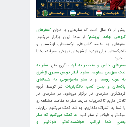
بیش از 20 سال است که سفرهایی با عنوان
"سفرهای
گروهی جاده ابریشم"
از مبدا ایران برگزار می‌کنیم.
سفرهایی به مقصد کشورهای ترکمنستان، ازبکستان و
تاجیکستان، برای بازدید از شهرهای تاریخی سمرقند، بخارا
و خیوه.
سفرهای خاص و منحصر به فرد
دیگری مثل:
سفر به
تبت سرزمین ممنوعه
،
سفر با قطار ترنس سیبری از شرق
به غرب روسیه
و یا
سفر ماجراجویی به هیمالیای
پاکستان و بیس کمپ نانگاپاربات
نیز توسط گروه
گردشگری سفرهای ناز برگزار می‌شود. در سفرهای ناز
تلاش داریم تا تجربیات سال‌ها سفر به مقاصد مختلف رو
با شما به اشتراک بگذاریم. به شما کمک می‌کنیم ارزان‌تر،
سبک‌تر و طولانی‌تر سفر کنید.
ما کمک می‌کنیم که سفر
بعدی شما ارزانتر، هواشمندانه‌تر، طولانی‎تر و