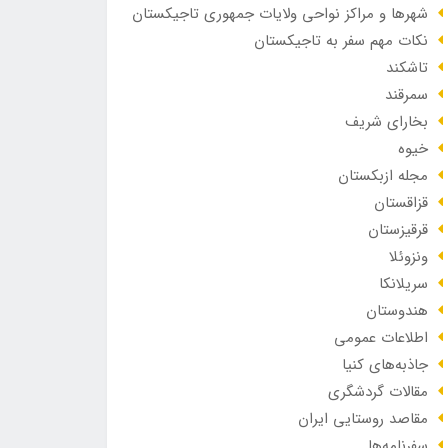
شهرها و مراکز نواحی ولایات جمهوری تاجیکستان
نکات مهم سفر به تاجیکستان
تاشکند
سمرقند
بخارای شریف
خیوه
مجله ازبکستان
قزاقستان
قرقیزستان
ونزوئلا
سریلانکا
هندوستان
اطلاعات عمومی
جاذبه‌های کنیا
مقالات گردشگری
مقاصد روستایی ایران
سفرنامه‌ها