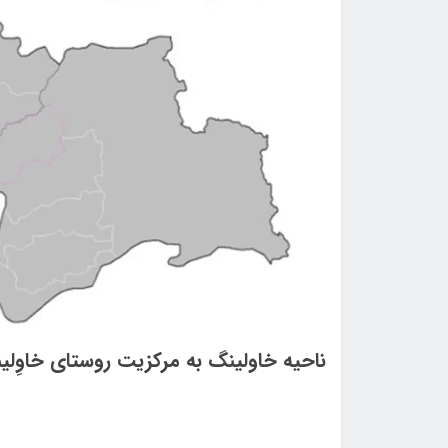
ناحيه خاولينگ به مركزيت روستای خاوِلي