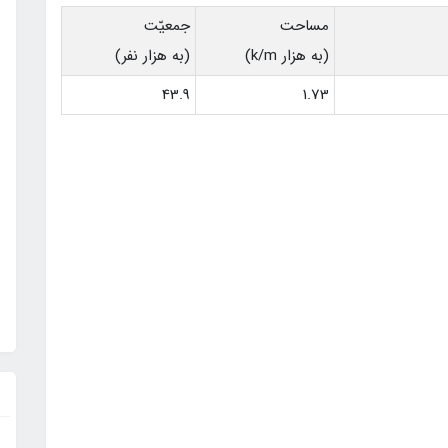
مساحت
جمعيّت
(به هزار k/m)
(به هزار نفر)
43.9
1.73