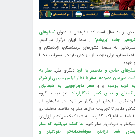
بیش از 20 سال است که سفرهایی با عنوان
"سفرهای
گروهی جاده ابریشم"
از مبدا ایران برگزار می‌کنیم.
سفرهایی به مقصد کشورهای ترکمنستان، ازبکستان و
تاجیکستان، برای بازدید از شهرهای تاریخی سمرقند، بخارا
و خیوه.
سفرهای خاص و منحصر به فرد
دیگری مثل:
سفر به
تبت سرزمین ممنوعه
،
سفر با قطار ترنس سیبری از شرق
به غرب روسیه
و یا
سفر ماجراجویی به هیمالیای
پاکستان و بیس کمپ نانگاپاربات
نیز توسط گروه
گردشگری سفرهای ناز برگزار می‌شود. در سفرهای ناز
تلاش داریم تا تجربیات سال‌ها سفر به مقاصد مختلف رو
با شما به اشتراک بگذاریم. به شما کمک می‌کنیم ارزان‌تر،
سبک‌تر و طولانی‌تر سفر کنید.
ما کمک می‌کنیم که سفر
بعدی شما ارزانتر، هواشمندانه‌تر، طولانی‎تر و