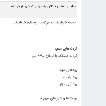
نواحي استان ختلان به مركزيت شهر قرغان‌تپّه
ناحيه خاولينگ به مركزيت روستای خاوِلينگ
گردنه‌های مهم:
گردنه خينكك با ارتفاع 2490 متر
رودهای مهم:
رود ياكسو
رود آبی مزار
روستاها و شهرهای مهم:8