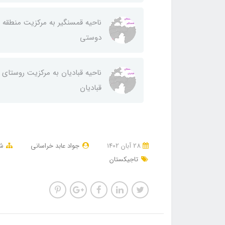
ناحيه قمسنگير به مركزيت منطقه
دوستی
ناحيه قباديان به مركزيت روستای
قباديان
28 آبان 1402
جواد عابد خراسانی
شه
تاجیکستان