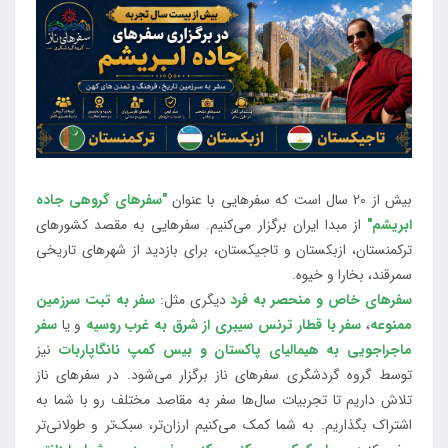
بیش از 20 سال است که سفرهایی با عنوان
"سفرهای گروهی جاده
ابریشم"
از مبدا ایران برگزار می‌کنیم. سفرهایی به مقصد کشورهای
ترکمنستان، ازبکستان و تاجیکستان، برای بازدید از شهرهای تاریخی
سمرقند، بخارا و خیوه.
سفرهای خاص و منحصر به فرد
دیگری مثل:
سفر به تبت سرزمین
ممنوعه
،
سفر با قطار ترنس سیبری از شرق به غرب روسیه
و یا
سفر
ماجراجویی به هیمالیای پاکستان و بیس کمپ نانگاپاربات
نیز
توسط گروه گردشگری سفرهای ناز برگزار می‌شود. در سفرهای ناز
تلاش داریم تا تجربیات سال‌ها سفر به مقاصد مختلف رو با شما به
اشتراک بگذاریم. به شما کمک می‌کنیم ارزان‌تر، سبک‌تر و طولانی‌تر