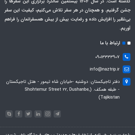
گذشته است. در سال 1404 بیستمین سالگرد برگزاری این سفرها را
جشن گرفتیم. و همچنان در هر سفر تلاش می‌کنیم، کیفیت این سفر
بی‌نظیر را افزایش داده و رضایت بیش از بیش همسفرانمان را فراهم
آوریم.
ارتباط با ما
09013333907
info@naztrip.ir
دفتر تاجیکستان: دوشنبه -خیابان شاه تیمور - هتل تاجیکستان
- طبقه همکف. (Shohtemur Street 22, Dushanbe,
Tajikistan)
با عضویت در خبرنامه، از تخفیف‌ها و جدیدترین‌های فروشگاه باخبر شوید: