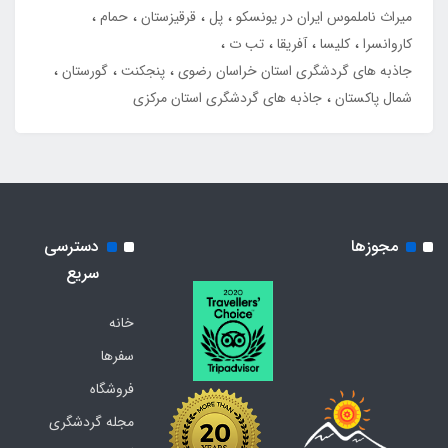
میراث ناملموس ایران در یونسکو
پل
قرقیزستان
حمام
کاروانسرا
کلیسا
آفریقا
تب ت
جاذبه های گردشگری استان خراسان رضوی
پنجکنت
گورستان
شمال پاکستان
جاذبه های گردشگری استان مرکزی
مجوزها
دسترسی
سریع
خانه
سفرها
فروشگاه
مجله گردشگری