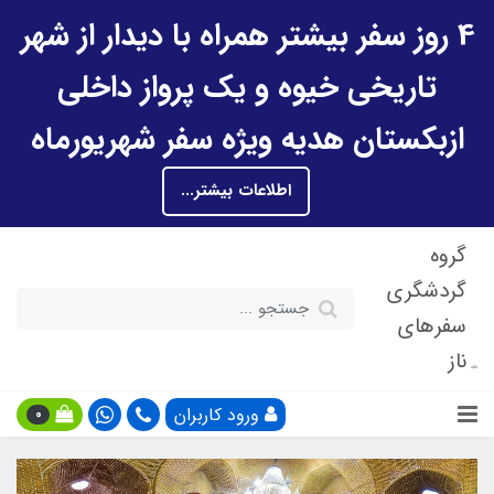
4 روز سفر بیشتر همراه با دیدار از شهر
تاریخی خیوه و یک پرواز داخلی
ازبکستان هدیه ویژه سفر شهریورماه
اطلاعات بیشتر...
گروه
گردشگری
سفرهای
ناز
ورود کاربران
0