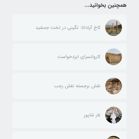
همچنین بخوانید...
کاخ آپادانا: نگینی در تخت جمشید
کاروانسرای ایزدخواست
نقش برجسته نقش رجب
غار شاپور