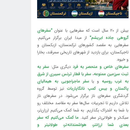
بیش از 20 سال است که سفرهایی با عنوان
"سفرهای
گروهی جاده ابریشم"
از مبدا ایران برگزار می‌کنیم.
سفرهایی به مقصد کشورهای ترکمنستان، ازبکستان و
تاجیکستان، برای بازدید از شهرهای تاریخی سمرقند، بخارا
و خیوه.
سفرهای خاص و منحصر به فرد
دیگری مثل:
سفر به
تبت سرزمین ممنوعه
،
سفر با قطار ترنس سیبری از شرق
به غرب روسیه
و یا
سفر ماجراجویی به هیمالیای
پاکستان و بیس کمپ نانگاپاربات
نیز توسط گروه
گردشگری سفرهای ناز برگزار می‌شود. در سفرهای ناز
تلاش داریم تا تجربیات سال‌ها سفر به مقاصد مختلف رو
با شما به اشتراک بگذاریم. به شما کمک می‌کنیم ارزان‌تر،
سبک‌تر و طولانی‌تر سفر کنید.
ما کمک می‌کنیم که سفر
بعدی شما ارزانتر، هواشمندانه‌تر، طولانی‎تر و