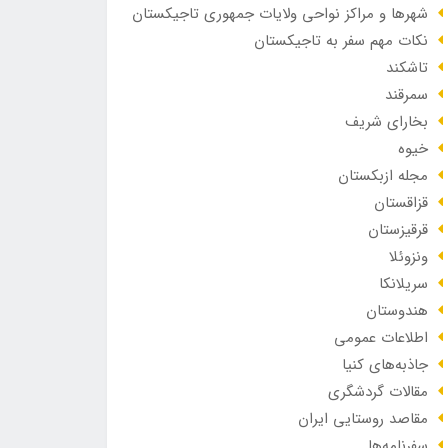
شهرها و مراکز نواحی ولایات جمهوری تاجیکستان
نکات مهم سفر به تاجیکستان
تاشکند
سمرقند
بخارای شریف
خیوه
مجله ازبکستان
قزاقستان
قرقیزستان
ونزوئلا
سریلانکا
هندوستان
اطلاعات عمومی
جاذبه‌های کنیا
مقالات گردشگری
مقاصد روستایی ایران
سفرنامه‌ها