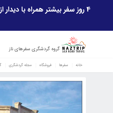
4 روز سفر بیشتر همراه با دیدار از شهر تاریخی خیوه و یک پرواز داخلی ازبکستان هدیه ویژه سفر شهریورماه
گروه گردشگری سفرهای ناز
خانه
سفرها
فروشگاه
مجله گردشگری
گ