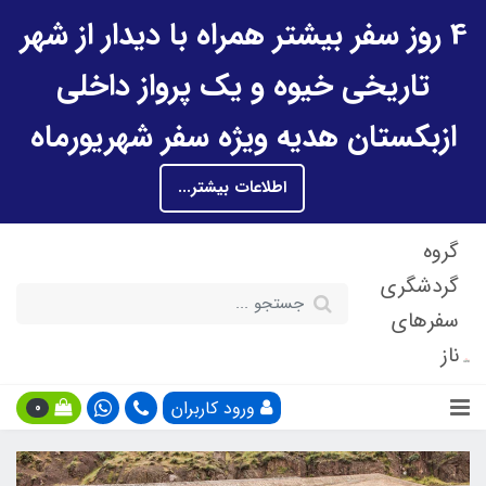
4 روز سفر بیشتر همراه با دیدار از شهر
تاریخی خیوه و یک پرواز داخلی
ازبکستان هدیه ویژه سفر شهریورماه
اطلاعات بیشتر...
گروه
گردشگری
سفرهای
ناز
ورود کاربران
0