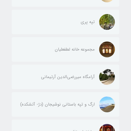
تپه پری
مجموعه خانه لطفعليان
آرامگاه ميررضي‌الدين آرتيمانی
ارگ و تپه باستاني نوشيجان (دژ- آتشکده)